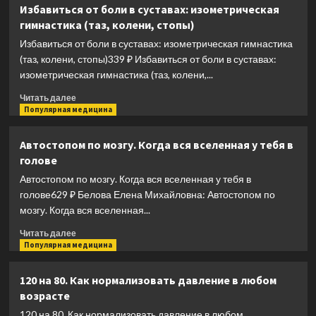
Иммунитет.
Избавиться от боли в суставах: изометрическая
Все
гимнастика (таз, колени, стопы)
о
нашем
Избавиться от боли в суставах: изометрическая гимнастика
супероргане,
(таз, колени, стопы)339 ₽ Избавиться от боли в суставах:
работа
изометрическая гимнастика (таз, колени,...
которого
не
Прочитать
Читать далее
видна
больше
Популярная медицина
о
Избавиться
Автостопом по мозгу. Когда вся вселенная у тебя в
от
голове
боли
в
Автостопом по мозгу. Когда вся вселенная у тебя в
суставах:
голове629 ₽ Белова Елена Михайловна: Автостопом по
изометрическая
мозгу. Когда вся вселенная...
гимнастика
(таз,
Прочитать
Читать далее
колени,
больше
Популярная медицина
стопы)
о
Автостопом
120 на 80. Как нормализовать давление в любом
по
возрасте
мозгу.
Когда
120 на 80. Как нормализовать давление в любом