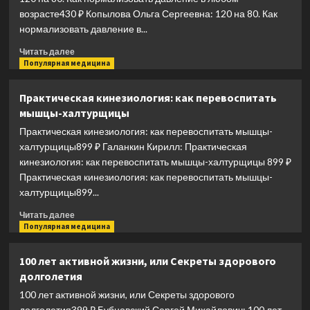
вся
возрасте430 ₽ Копылова Ольга Сергеевна: 120 на 80. Как
вселенная
нормализовать давление в...
у
тебя
Прочитать
Читать далее
в
больше
Популярная медицина
голове
о
120
Практическая кинезиология: как перевоспитать
на
мышцы-халтурщицы
80.
Как
Практическая кинезиология: как перевоспитать мышцы-
нормализовать
халтурщицы899 ₽ Галанкин Кирилл: Практическая
давление
кинезиология: как перевоспитать мышцы-халтурщицы 899 ₽
в
Практическая кинезиология: как перевоспитать мышцы-
любом
халтурщицы899...
возрасте
Прочитать
Читать далее
больше
Популярная медицина
о
Практическая
100 лет активной жизни, или Секреты здорового
кинезиология:
долголетия
как
перевоспитать
100 лет активной жизни, или Секреты здорового
мышцы-
долголетия399 ₽ Бубновский Сергей Михайлович: 100 лет