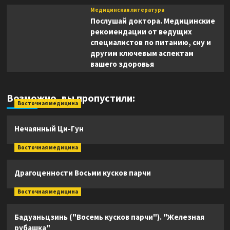
Медицинская литература
Послушай доктора. Медицинские
рекомендации от ведущих
специалистов по питанию, сну и
другим ключевым аспектам
вашего здоровья
Возможно, вы пропустили:
Восточная медицина
Нечаянный Ци-Гун
Восточная медицина
Драгоценности Восьми кусков парчи
Восточная медицина
Бадуаньцзинь ("Восемь кусков парчи"). "Железная
рубашка"