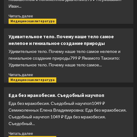
Иван...
Прочитать
Читать далее
больше
Медицинская литература
о
Простые
Удивительное тело. Почему наше тело самое
рецепты
нелепое и гениальное создание природы
при
повышенном
Удивительное тело. Почему наше тело самое нелепое и
и
гениальное создание природы799 ₽ Ямамото Такэхито:
пониженном
Удивительное тело. Почему наше тело самое...
давлении
Прочитать
Читать далее
больше
Медицинская литература
о
Удивительное
Еда без мракобесия. Съедобный научпоп
тело.
Еда без мракобесия. Съедобный научпоп1049 ₽
Почему
наше
Семиколенных Елена Владимировна: Еда без мракобесия.
тело
Съедобный научпоп 1049 ₽ Еда без мракобесия.
самое
Съедобный...
нелепое
и
Прочитать
Читать далее