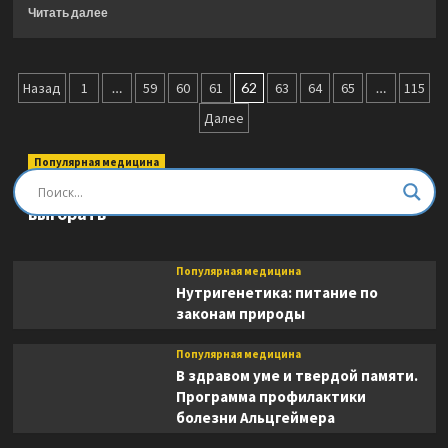
работе
Прочитать
Читать далее
с
больше
потерпевшими
о
и
Не
Пагинация
подозреваемыми
судите.
Назад
1
…
59
60
61
62
63
64
65
…
115
Истории
записей
Далее
о
медицинской
этике
Популярная медицина
и
Быть врачом. Как помогать, развиваться и не
врачебной
выгорать
мудрости
Популярная медицина
Нутригенетика: питание по
законам природы
Популярная медицина
В здравом уме и твердой памяти.
Программа профилактики
болезни Альцгеймера