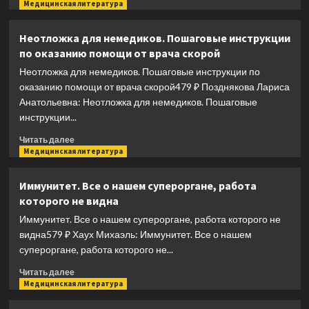
гениальное
больше
Медицинская литература
создание
о
природы
Еда
Неотложка для немедиков. Пошаговые инструкции
без
по оказанию помощи от врача скорой
мракобесия.
Съедобный
Неотложка для немедиков. Пошаговые инструкции по
научпоп
оказанию помощи от врача скорой479 ₽ Позднякова Лариса
Анатольевна: Неотложка для немедиков. Пошаговые
инструкции...
Прочитать
Читать далее
больше
Медицинская литература
о
Неотложка
Иммунитет. Все о нашем супероргане, работа
для
которого не видна
немедиков.
Пошаговые
Иммунитет. Все о нашем супероргане, работа которого не
инструкции
видна579 ₽ Хаух Михаэль: Иммунитет. Все о нашем
по
супероргане, работа которого не...
оказанию
помощи
Прочитать
Читать далее
от
больше
Медицинская литература
врача
о
скорой