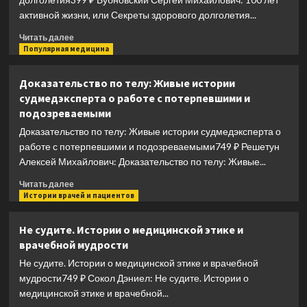
халтурщицы
активной жизни, или Секреты здорового долголетия...
Прочитать
Читать далее
больше
Популярная медицина
о
100
Доказательство по телу: Живые истории
лет
судмедэксперта о работе с потерпевшими и
активной
подозреваемыми
жизни,
или
Доказательство по телу: Живые истории судмедэксперта о
Секреты
работе с потерпевшими и подозреваемыми749 ₽ Решетун
здорового
Алексей Михайлович: Доказательство по телу: Живые...
долголетия
Прочитать
Читать далее
больше
Истории врачей и пациентов
о
Доказательство
Не судите. Истории о медицинской этике и
по
врачебной мудрости
телу:
Живые
Не судите. Истории о медицинской этике и врачебной
истории
мудрости749 ₽ Сокол Дэниел: Не судите. Истории о
судмедэксперта
медицинской этике и врачебной...
о