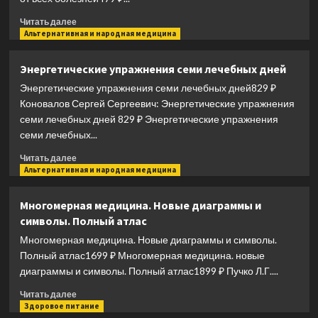
Прочитать
Читать далее
больше
Альтернативная и народная медицина
о
Магия
Энергетические упражнения семи лечебных дней
ароматов.
Энергетические упражнения семи лечебных дней829 ₽
Эфирные
масла
Коновалов Сергей Сергеевич: Энергетические упражнения
и
семи лечебных дней 829 ₽ Энергетические упражнения
специи
семи лечебных...
от
всех
Прочитать
Читать далее
болезней
больше
Альтернативная и народная медицина
о
Энергетические
Многомерная медицина. Новые диаграммы и
упражнения
символы. Полный атлас
семи
лечебных
Многомерная медицина. Новые диаграммы и символы.
дней
Полный атлас1699 ₽ Многомерная медицина. новые
диаграммы и символы. Полный атлас1899 ₽ Пучко Л.Г....
Прочитать
Читать далее
больше
Здоровое питание