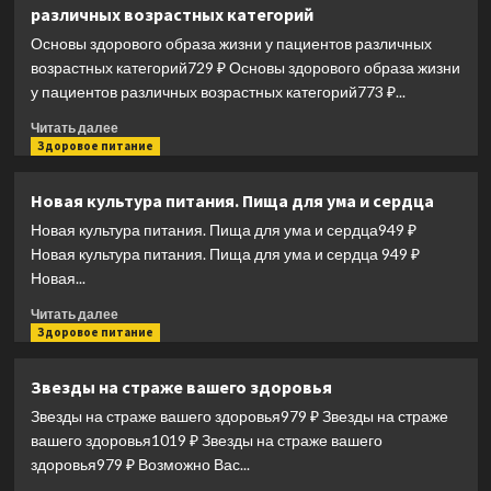
различных возрастных категорий
веганом.
Исчерпывающее
Основы здорового образа жизни у пациентов различных
руководство
возрастных категорий729 ₽ Основы здорового образа жизни
по
у пациентов различных возрастных категорий773 ₽...
растительному
питанию
Прочитать
Читать далее
на
больше
Здоровое питание
каждый
о
день
Основы
Новая культура питания. Пища для ума и сердца
здорового
Новая культура питания. Пища для ума и сердца949 ₽
образа
жизни
Новая культура питания. Пища для ума и сердца 949 ₽
у
Новая...
пациентов
Прочитать
различных
Читать далее
больше
Здоровое питание
возрастных
о
категорий
Новая
Звезды на страже вашего здоровья
культура
Звезды на страже вашего здоровья979 ₽ Звезды на страже
питания.
Пища
вашего здоровья1019 ₽ Звезды на страже вашего
для
здоровья979 ₽ Возможно Вас...
ума