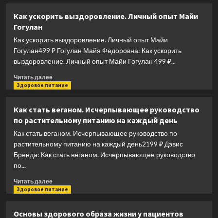
о
Многомерная
Как ускорить выздоровление. Личный опыт Майи
медицина.
Гогулан
Новые
диаграммы
Как ускорить выздоровление. Личный опыт Майи
и
Гогулан499 ₽ Гогулан Майя Федоровна: Как ускорить
символы.
выздоровление. Личный опыт Майи Гогулан 499 ₽...
Полный
атлас
Прочитать
Читать далее
больше
Здоровое питание
о
Как
Как стать веганом. Исчерпывающее руководство
ускорить
по растительному питанию на каждый день
выздоровление.
Личный
Как стать веганом. Исчерпывающее руководство по
опыт
растительному питанию на каждый день2199 ₽ Дэвис
Майи
Бренда: Как стать веганом. Исчерпывающее руководство
Гогулан
по...
Прочитать
Читать далее
больше
Здоровое питание
о
Как
Основы здорового образа жизни у пациентов
стать