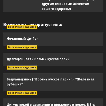
другим ключевым аспектам
вашего здоровья
Возможно, вы пропустили:
Восточная медицина
Нечаянный Ци-Гун
Восточная медицина
Драгоценности Восьми кусков парчи
Восточная медицина
Бадуаньцзинь ("Восемь кусков парчи"). "Железная
рубашка"
Восточная медицина
Цигун: покой в движении и движение в покое. В 3-х