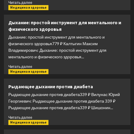
Прочитать
и
Читать далее
больше
Медицина и здоровье
сердца
о
Звезды
Дыхание: простой инструмент для ментального и
на
физического здоровья
страже
вашего
Дыхание: простой инструмент для ментального и
здоровья
физического здоровья779 ₽ Калтыгин Максим
Владимирович: Дыхание: простой инструмент для
ментального и физического здоровья...
Прочитать
Читать далее
больше
Медицина и здоровье
о
Дыхание:
Рыдающее дыхание против диабета
простой
Рыдающее дыхание против диабета339 ₽ Вилунас Юрий
инструмент
для
Георгиевич: Рыдающее дыхание против диабета 339 ₽
ментального
Рыдающее дыхание против диабета339 ₽ Шишонин...
и
Прочитать
физического
Читать далее
больше
Медицина и здоровье
здоровья
о
Рыдающее