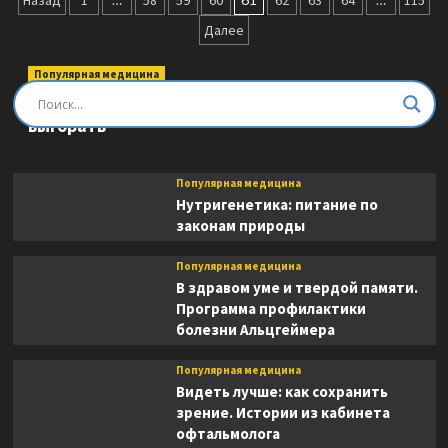
Пагинация
Назад
1
58
59
60
62
63
64
115
гений.
записей
Далее
Элегантный
способ
раскрыть
Популярная медицина
свой
Быть врачом. Как помогать, развиваться и не
IQ-
выгорать
потенциал,
превзойти
прежние
Популярная медицина
физические
Нутригенетика: питание по
возможности
законам природы
и
адаптировать
тело
Популярная медицина
к
В здравом уме и твердой памяти.
происходящим
Программа профилактики
изменениям
болезни Альцгеймера
Популярная медицина
Видеть лучше: как сохранить
зрение. Истории из кабинета
офтальмолога