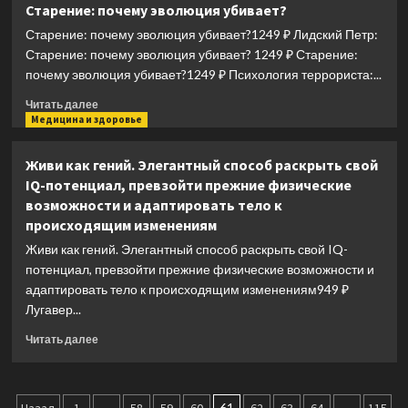
Старение: почему эволюция убивает?
дыхание
Старение: почему эволюция убивает?1249 ₽ Лидский Петр:
против
диабета
Старение: почему эволюция убивает? 1249 ₽ Старение:
почему эволюция убивает?1249 ₽ Психология террориста:...
Прочитать
Читать далее
больше
Медицина и здоровье
о
Старение:
Живи как гений. Элегантный способ раскрыть свой
почему
IQ-потенциал, превзойти прежние физические
эволюция
возможности и адаптировать тело к
убивает?
происходящим изменениям
Живи как гений. Элегантный способ раскрыть свой IQ-
потенциал, превзойти прежние физические возможности и
адаптировать тело к происходящим изменениям949 ₽
Лугавер...
Прочитать
Читать далее
больше
о
Живи
как
…
61
…