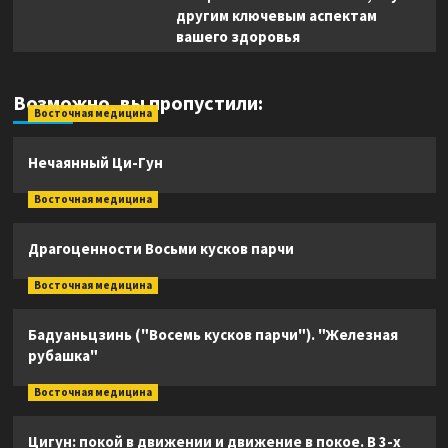
другим ключевым аспектам
вашего здоровья
Возможно, вы пропустили:
Восточная медицина
Нечаянный Ци-Гун
Восточная медицина
Драгоценности Восьми кусков парчи
Восточная медицина
Бадуаньцзинь ("Восемь кусков парчи"). "Железная
рубашка"
Восточная медицина
Цигун: покой в движении и движение в покое. В 3-х