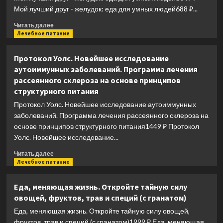
большом
Мой лучший друг - желудок: еда для умных людей688 ₽...
городе
Прочитать
Читать далее
больше
Лечебное питание
о
Мой
Протокол Уолс. Новейшее исследование
лучший
аутоиммунных заболеваний. Программа лечения
друг
рассеянного склероза на основе принципов
—
структурного питания
желудок:
еда
Протокол Уолс. Новейшее исследование аутоиммунных
для
заболеваний. Программа лечения рассеянного склероза на
умных
основе принципов структурного питания1449 ₽ Протокол
людей
Уолс. Новейшее исследование...
Прочитать
Читать далее
больше
Лечебное питание
о
Протокол
Еда, меняющая жизнь. Откройте тайную силу
Уолс.
овощей, фруктов, трав и специй (с гранатом)
Новейшее
исследование
Еда, меняющая жизнь. Откройте тайную силу овощей,
аутоиммунных
фруктов, трав и специй (с гранатом)1999 ₽ Еда, меняющая