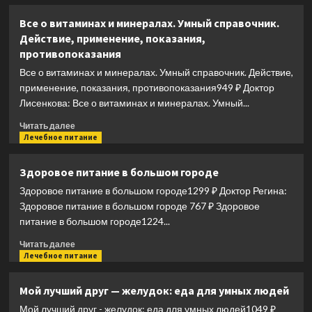
о
ты
Врачи
Все о витаминах и минералах. Умный справочник.
врач
смерти.
Действие, применение, показания,
Нацистские
противопоказания
и
японские
Все о витаминах и минералах. Умный справочник. Действие,
программы
применение, показания, противопоказания949 ₽ Доктор
экспериментов
Лисенкова: Все о витаминах и минералах. Умный...
над
живыми
Прочитать
Читать далее
и
больше
Лечебное питание
мертвыми
о
Все
Здоровое питание в большом городе
о
Здоровое питание в большом городе1299 ₽ Доктор Регина:
витаминах
и
Здоровое питание в большом городе 767 ₽ Здоровое
минералах.
питание в большом городе1224...
Умный
Прочитать
справочник.
Читать далее
больше
Лечебное питание
Действие,
о
применение,
Здоровое
показания,
Мой лучший друг — желудок: еда для умных людей
питание
противопоказания
Мой лучший друг - желудок: еда для умных людей1049 ₽
в