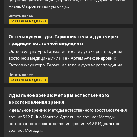
заболеваний.
жизнь. Откройте тайную силу...
Программа
лечения
Прочитать
Читать далее
рассеянного
больше
Восточная медицина
склероза
о
на
Еда,
Остеоакупунктура. Гармония тела и духа через
основе
меняющая
традиции восточной медицины
принципов
жизнь.
структурного
Откройте
Остеоакупунктура. Гармония тела и духа через традиции
питания
тайную
восточной медицины799 ₽ Тен Артем Александрович:
силу
Остеоакупунктура. Гармония тела и духа через традиции...
овощей,
фруктов,
Прочитать
Читать далее
трав
больше
Восточная медицина
и
о
специй
Остеоакупунктура.
Идеальное зрение: Методы естественного
(с
Гармония
восстановления зрения
гранатом)
тела
и
Идеальное зрение: Методы естественного восстановления
духа
зрения549 ₽ Чиа Мантэк: Идеальное зрение: Методы
через
естественного восстановления зрения 549 ₽ Идеальное
традиции
зрение: Методы...
восточной