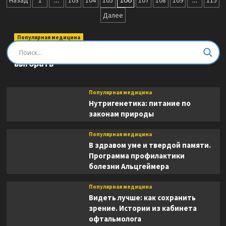
Пагинация
Назад
1
103
104
105
107
108
109
115
Целительные
записей
Далее
приемы
–
понятные
Популярная медицина
схемы.
Быть врачом. Как помогать, развиваться и не
Подробный
выгорать
атлас
Популярная медицина
Нутригенетика: питание по
законам природы
Популярная медицина
В здравом уме и твердой памяти.
Программа профилактики
болезни Альцгеймера
Популярная медицина
Видеть лучше: как сохранить
зрение. Истории из кабинета
офтальмолога