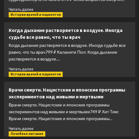
Прочитать
Читать далее
больше
Истории врачей и пациентов
о
Семь
Когда дыхание растворяется в воздухе. Иногда
возрастов
судьбе все равно, что ты врач
смерти.
Путешествие
Когда дыхание растворяется в воздухе. Иногда судьбе все
судмедэксперта
равно, что ты врач799 ₽ Каланити Пол: Когда дыхание
по
растворяется в воздухе....
жизни
Прочитать
Читать далее
больше
Истории врачей и пациентов
о
Когда
Врачи смерти. Нацистские и японские программы
дыхание
экспериментов над живыми и мертвыми
растворяется
в
Врачи смерти. Нацистские и японские программы
воздухе.
экспериментов над живыми и мертвыми749 ₽ Хит Тим:
Иногда
Врачи смерти. Нацистские и японские программы...
судьбе
все
Прочитать
Читать далее
равно,
больше
Лечебное питание
что