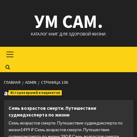
Перейти
УМ САМ.
к
содержимому
КАТАЛОГ КНИГ ДЛЯ ЗДОРОВОЙ ЖИЗНИ.
Основное
меню
ГЛАВНАЯ
ADMIN
СТРАНИЦА 106
admin
Истории врачей и пациентов
Семь возрастов смерти. Путешествие
судмедэксперта по жизни
Семь возрастов смерти. Путешествие судмедэксперта по
жизни1499 ₽ Семь возрастов смерти. Путешествие
судмедэксперта по жизни 390 ₽ Семь возрастов смерти....