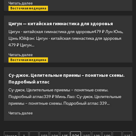
медицины
Прочитать
Читать далее
больше
Восточная медицина
о
Идеальное
Цигун — китайская гимнастика для здоровья
зрение:
Цигун - китайская гимнастика для здоровья479 ₽ Лун Юнь,
Методы
естественного
Цэнь Юйфэн: Цигун - китайская гимнастика для здоровья
восстановления
479 ₽ Цигун...
зрения
Прочитать
Читать далее
больше
Восточная медицина
о
Цигун
Су-джок. Целительные приемы – понятные схемы.
—
Подробный атлас
китайская
гимнастика
Су-джок. Целительные приемы – понятные схемы.
для
Подробный атлас339 ₽ Минь Лао: Су-джок. Целительные
здоровья
приемы – понятные схемы. Подробный атлас 339...
Прочитать
Читать далее
больше
о
Су-
джок.
…
106
…