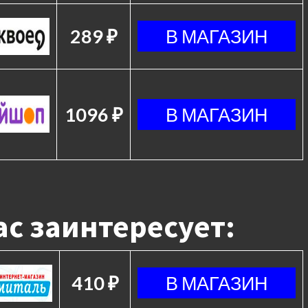
289 ₽
1096 ₽
с заинтересует:
410 ₽