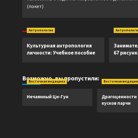
(покет)
Антропология
Антропологи
Культурная антропология
Занимате
личности: Учебное пособие
67 рисун
Возможно, вы пропустили:
Восточная медицина
Восточная медицин
Нечаянный Ци-Гун
Драгоценности
кусков парчи