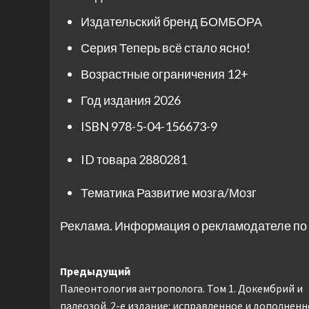
Издательский бренд
БОМБОРА
Серия
Теперь всё стало ясно!
Возрастные ограничения
12+
Год издания
2026
ISBN
978-5-04-156673-9
ID товара
2880281
Тематика
Развитие мозга/Мозг
Реклама. Информация о рекламодателе по 
Навигация
Предыдущий
Палеонтология антрополога. Том 1. Докембрий и
записи
палеозой. 2-е издание: исправленное и дополненн