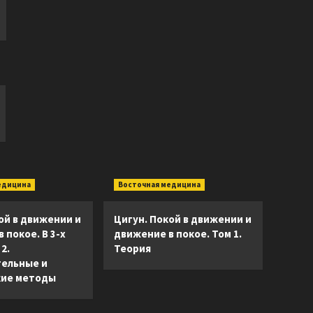
едицина
Восточная медицина
ой в движении и
Цигун. Покой в движении и
 покое. В 3-х
движение в покое. Том 1.
2.
Теория
ельные и
ие методы