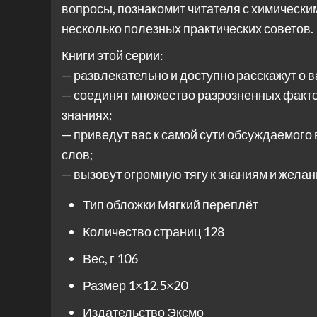
вопросы, познакомит читателя с химическ
несколько полезных практических советов.
Книги этой серии:
— развлекательно и доступно расскажут о 
— соединят множество разрозненных факто
знаниях;
— приведут вас к самой сути обсуждаемого
слов;
— вызовут огромную тягу к знаниям и желан
Тип обложки
Мягкий переплёт
Количество страниц
128
Вес, г
106
Размер
1×12.5×20
Издательство
Эксмо