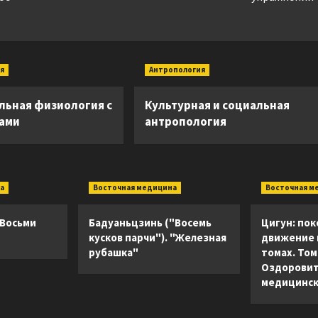
я
Антропология
льная физиология с
Культурная и социальная
ками
антропология
а
Восточная медицина
Восточная м
 Восьми
Бадуаньцзинь ("Восемь
Цигун: пок
кусков парчи"). "Железная
движение в
рубашка"
томах. Том 
Оздоровит
медицинск