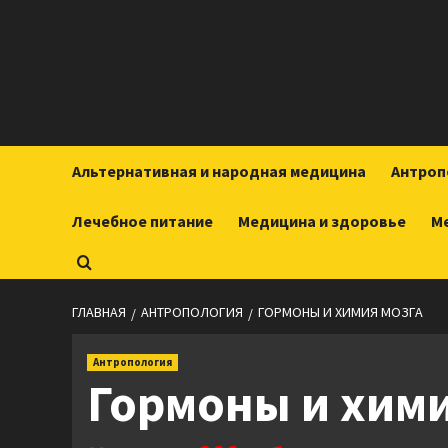
Перейти
к
содержимому
Альтернативная и народная медицина
Антроп
Лечебное питание
Медицина и здоровье
М
ГЛАВНАЯ
АНТРОПОЛОГИЯ
ГОРМОНЫ И ХИМИЯ МОЗГА
Антропология
Гормоны и хими