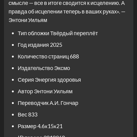
смысле — все в итоге сводится к исцелению. А
правда об исцелении теперь в ваших руках». —
Энтони Уильям
Тип обложки
Твёрдый переплёт
Год издания
2025
Количество страниц
688
Издательство
Эксмо
Серия
Энергия здоровья
Автор
Энтони Уильям
Переводчик
А.И. Гончар
Вес
833
Размер
4.6x15x21