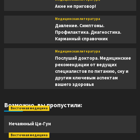
Акне не приговор!
Медицинская литература
Давление. Симптомы.
Профилактика. Диагностика.
Карманный справочник
Медицинская литература
Послушай доктора. Медицинские
рекомендации от ведущих
специалистов по питанию, сну и
другим ключевым аспектам
вашего здоровья
Возможно, вы пропустили:
Восточная медицина
Нечаянный Ци-Гун
Восточная медицина