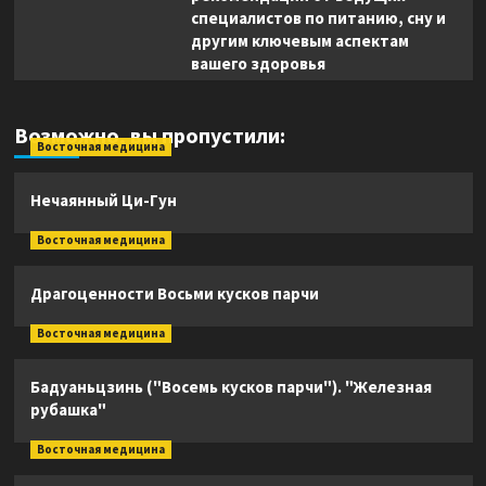
специалистов по питанию, сну и
другим ключевым аспектам
вашего здоровья
Возможно, вы пропустили:
Восточная медицина
Нечаянный Ци-Гун
Восточная медицина
Драгоценности Восьми кусков парчи
Восточная медицина
Бадуаньцзинь ("Восемь кусков парчи"). "Железная
рубашка"
Восточная медицина