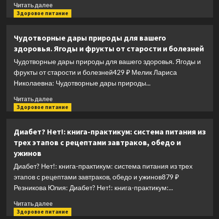
D
Прочитать
Читать далее
больше
Здоровое питание
о
Разумное
Чудотворные дары природы для вашего
веганство.
здоровья. Ягоды и фрукты от старости и болезней
Руководство
по
Чудотворные дары природы для вашего здоровья. Ягоды и
безопасному
фрукты от старости и болезней429 ₽ Мелик Лариса
растительному
Николаевна: Чудотворные дары природы...
питанию
Прочитать
Читать далее
больше
Здоровое питание
о
Чудотворные
Диабет? Нет!: книга-практикум: система питания из
дары
трех этапов с рецептами завтраков, обедо и
природы
ужинов
для
вашего
Диабет? Нет!: книга-практикум: система питания из трех
здоровья.
этапов с рецептами завтраков, обедо и ужинов879 ₽
Ягоды
Резникова Юлия: Диабет? Нет!: книга-практикум:...
и
фрукты
Прочитать
Читать далее
от
больше
Здоровое питание
старости