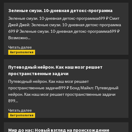
о
и
Диабет?
Зеленые смузи. 10-дневная детокс-программа
болезней
Нет!:
Зеленые смузи. 10-дневная детокс-программа699 ₽ Смит
книга-
практикум:
Джей Джей: Зеленые смузи. 10-дневная детокс-программа
система
699 ₽ Зеленые смузи. 10-дневная детокс-программа699 ₽
питания
Возможно...
из
трех
Прочитать
Читать далее
этапов
больше
Антропология
с
о
рецептами
Зеленые
Путеводный нейрон. Как наш мозг решает
завтраков,
смузи.
пространственные задачи
обедо
10-
и
дневная
Путеводный нейрон. Как наш мозг решает
ужинов
детокс-
пространственные задачи899 ₽ Бонд Майкл: Путеводный
программа
нейрон. Как наш мозг решает пространственные задачи
899...
Прочитать
Читать далее
больше
Антропология
о
Путеводный
Мир до нас: Новый взгляд на происхождение
нейрон.