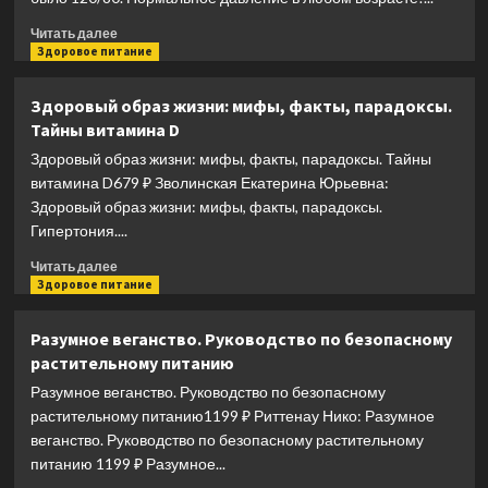
Прочитать
Читать далее
больше
Здоровое питание
о
Чтобы
Здоровый образ жизни: мифы, факты, парадоксы.
было
Тайны витамина D
120/80.
Нормальное
Здоровый образ жизни: мифы, факты, парадоксы. Тайны
давление
витамина D679 ₽ Зволинская Екатерина Юрьевна:
в
Здоровый образ жизни: мифы, факты, парадоксы.
любом
Гипертония....
возрасте!
Прочитать
Читать далее
больше
Здоровое питание
о
Здоровый
Разумное веганство. Руководство по безопасному
образ
растительному питанию
жизни:
мифы,
Разумное веганство. Руководство по безопасному
факты,
растительному питанию1199 ₽ Риттенау Нико: Разумное
парадоксы.
веганство. Руководство по безопасному растительному
Тайны
питанию 1199 ₽ Разумное...
витамина