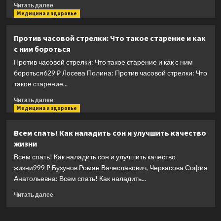
Прочитать
Читать далее
больше
Медицина и здоровье
о
Расоведение
Против часовой стрелки: Что такое старение и как
(м)
с ним бороться
Дробышевский
Против часовой стрелки: Что такое старение и как с ним
бороться629 ₽ Лосева Полина: Против часовой стрелки: Что
такое старение...
Прочитать
Читать далее
больше
Медицина и здоровье
о
Против
Всем спать! Как наладить сон и улучшить качество
часовой
жизни
стрелки:
Что
Всем спать! Как наладить сон и улучшить качество
такое
жизни999 ₽ Бузунов Роман Вячеславович, Черкасова София
старение
Анатольевна: Всем спать! Как наладить...
и
как
Прочитать
Читать далее
с
больше
ним
о
бороться