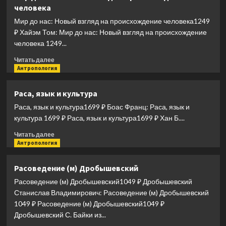
человека
Как
наш
Мир до нас: Новый взгляд на происхождение человека1249
мозг
₽ Хайэм Том: Мир до нас: Новый взгляд на происхождение
решает
человека 1249...
пространственные
задачи
Прочитать
Читать далее
больше
Антропология
о
Мир
Раса, язык и культура
до
Раса, язык и культура1699 ₽ Боас Франц: Раса, язык и
нас:
Новый
культура 1699 ₽ Раса, язык и культура1699 ₽ Хан Б....
взгляд
Прочитать
Читать далее
на
больше
Антропология
происхождение
о
человека
Раса,
Расоведение (м) Дробышевский
язык
Расоведение (м) Дробышевский1049 ₽ Дробышевский
и
культура
Станислав Владимирович: Расоведение (м) Дробышевский
1049 ₽ Расоведение (м) Дробышевский1049 ₽
Дробышевский С. Байки из...