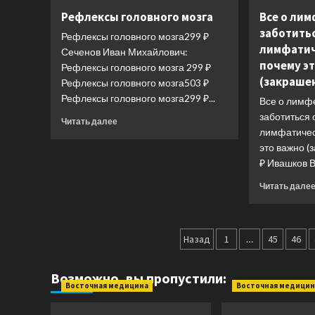
тазовым
Палеонтология
Рефлексы головного мозга
Все о лим
дном
антрополога.
и
заботить
Том
Рефлексы головного мозга299 ₽
диастазом
лимфатич
1.
Сеченов Иван Михайлович:
Докембрий
почему э
Рефлексы головного мозга 299 ₽
и
(закраше
Рефлексы головного мозга503 ₽
палеозой.
Рефлексы головного мозга299 ₽...
Все о лимфе
2-
е
заботиться 
Прочитать
Читать далее
издание:
лимфатичес
больше
исправленное
о
это важно 
и
Рефлексы
₽ Ивашков В
дополненное
головного
(покет)
мозга
Читать дале
Пагинация
Назад
1
…
45
46
записей
Возможно, вы пропустили:
Восточная медицина
Восточная медицин