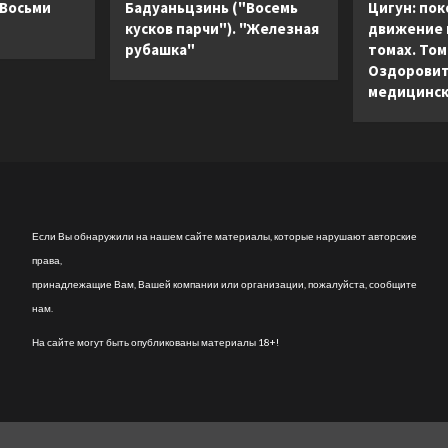
здоровье
 Восьми
Бадуаньцзинь ("Восемь
Цигун: пок
лимфатической
кусков парчи"). "Железная
движение в
системы
рубашка"
томах. Том 
и
Оздоровит
почему
медицинск
это
важно
(закрашенный
обрез)
Если Вы обнаружили на нашем сайте материалы, которые нарушают авторские
права,
принадлежащие Вам, Вашей компании или организации, пожалуйста, сообщите
нам.
На сайте могут быть опубликованы материалы 18+!