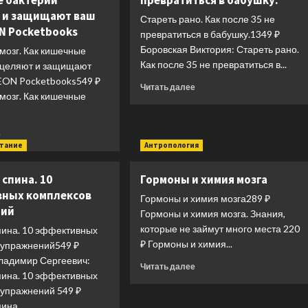
 бактерии
превратиться в бабушку.
 и защищают ваш
Стареть рано. Как после 35 не
ON Pocketbooks
превратиться в бабушку.1349 ₽
Боровская Виктория: Стареть рано.
мозг. Как кишечные
Как после 35 не превратиться в...
сцеляют и защищают
NEON Pocketbooks549 ₽
Прочитать
Читать далее
мозг. Как кишечные
больше
о
Стареть
Прочитать
е
рано.
больше
итание
Антропология
Как
о
после
Кишечник
35
спина. 10
Гормоны и химия мозга
и
не
ных комплексов
мозг.
Гормоны и химия мозга289 ₽
превратиться
ний
Как
Гормоны и химия мозга. Знания,
в
кишечные
которые не займут много места 220
бабушку.
пина. 10 эффективных
бактерии
₽ Гормоны и химия...
 упражнений549 ₽
исцеляют
ладимир Сергеевич:
и
Прочитать
Читать далее
пина. 10 эффективных
защищают
больше
ваш
 упражнений 549 ₽
о
мозг.
Гормоны
на....