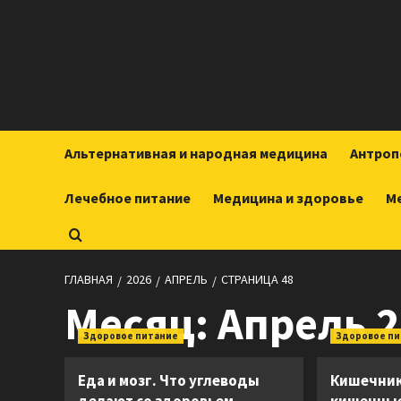
Перейти
к
содержимому
Альтернативная и народная медицина
Антроп
Лечебное питание
Медицина и здоровье
М
ГЛАВНАЯ
2026
АПРЕЛЬ
СТРАНИЦА 48
Месяц:
Апрель 2
Здоровое питание
Здоровое п
Еда и мозг. Что углеводы
Кишечник 