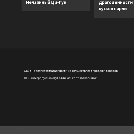
Нечаянный Ци-Гун
Драгоценности
кусков парчи
Сайт не является магазином и не осуществляет продажи товаров.
Цены на продукты могут отличаться от заявленных.