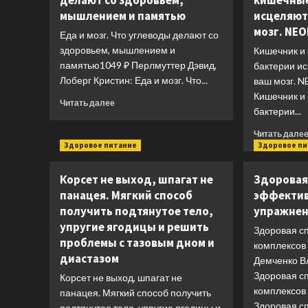
делают со здоровьем,
кишечные
мышлением и памятью
исцеляют
мозг. NE
Еда и мозг. Что углеводы делают со
здоровьем, мышлением и
Кишечник и 
памятью1049 ₽ Перлмуттер Дэвид,
бактерии и
Лоберг Кристин: Еда и мозг. Что...
ваш мозг. 
Кишечник и 
Прочитать
Читать далее
бактерии...
больше
о
Читать дале
Еда
Здоровое питание
Здоровое п
и
мозг.
Корсет не выход, шпагат не
Здоровая 
Что
углеводы
панацея. Мягкий способ
эффектив
делают
получить подтянутое тело,
упражне
со
упругие ягодицы и решить
Здоровая с
здоровьем,
проблемы с тазовым дном и
мышлением
комплексов
диастазом
и
Демченко В
памятью
Здоровая с
Корсет не выход, шпагат не
комплексов
панацея. Мягкий способ получить
Здоровая спи
подтянутое тело, упругие ягодицы и