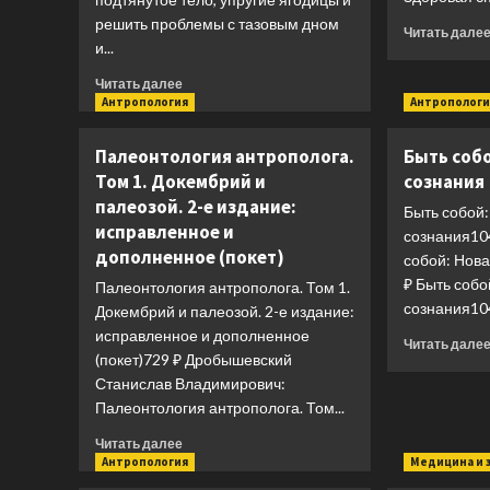
решить проблемы с тазовым дном
Читать дале
и...
Прочитать
Читать далее
больше
Антропология
Антропологи
о
Корсет
Палеонтология антрополога.
Быть собо
не
Том 1. Докембрий и
сознания
выход,
палеозой. 2-е издание:
шпагат
Быть собой:
не
исправленное и
сознания104
панацея.
дополненное (покет)
собой: Нова
Мягкий
₽ Быть собо
Палеонтология антрополога. Том 1.
способ
сознания104
получить
Докембрий и палеозой. 2-е издание:
подтянутое
исправленное и дополненное
Читать дале
тело,
(покет)729 ₽ Дробышевский
упругие
Станислав Владимирович:
ягодицы
Палеонтология антрополога. Том...
и
решить
Прочитать
Читать далее
проблемы
больше
Антропология
Медицина и 
с
о