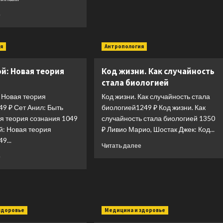
NEON
и
Прочитать
Pocketbooks
е
химия
больше
мозга
о
Здоровая
я
Антропология
спина.
10
й: Новая теория
Код жизни. Как случайность
эффективных
комплексов
стала биологией
упражнений
 Новая теория
Код жизни. Как случайность стала
9 ₽ Сет Анил: Быть
биологией1249 ₽ Код жизни. Как
я теория сознания 1049
случайность стала биологией 1350
й: Новая теория
₽ Ливио Марио, Шостак Джек: Код...
9...
Прочитать
Читать далее
больше
Прочитать
е
о
больше
Код
о
жизни.
Быть
Как
собой:
случайность
Новая
здоровье
Медицина и здоровье
стала
теория
биологией
сознания