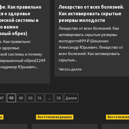
фе. Как правильно
Лекарство от всех болезней.
ся о здоровье
Как активировать скрытые
еской системы и
резервы молодости
то важно
Лекарство от всех болезней. Как
нный обрез)
активировать скрытые резервы
молодости899 ₽ Шишонин
. Как правильно
Александр Юрьевич: Лекарство от
о здоровье
всех болезней. Как активировать
кой системы и почему
скрытые...
(закрашенный обрез)1249
ладимир Юрьевич:...
Прочитать
Читать далее
больше
Прочитать
е
о
больше
Лекарство
о
от
Все
всех
о
47
48
49
50
51
…
58
Далее
болезней.
лимфе.
Как
Как
активировать
правильно
а
Восточная медицина
Восточная м
скрытые
заботиться
резервы
о
молодости