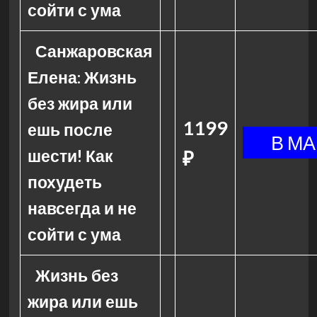
сойти с ума
Санжаровская
Елена: Жизнь
без жира или
1199
ешь после
шести! Как
₽
похудеть
навсегда и не
сойти с ума
Жизнь без
жира или ешь