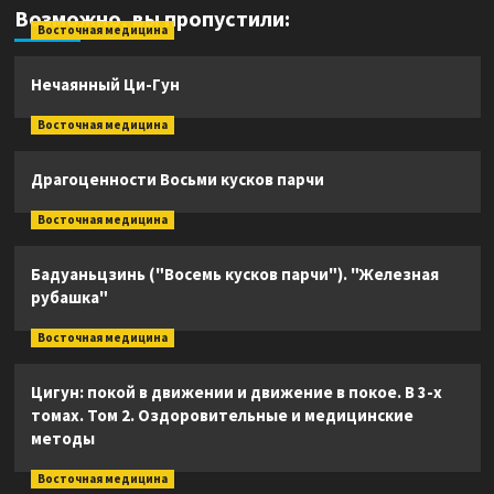
Возможно, вы пропустили:
Восточная медицина
Нечаянный Ци-Гун
Восточная медицина
Драгоценности Восьми кусков парчи
Восточная медицина
Бадуаньцзинь ("Восемь кусков парчи"). "Железная
рубашка"
Восточная медицина
Цигун: покой в движении и движение в покое. В 3-х
томах. Том 2. Оздоровительные и медицинские
методы
Восточная медицина