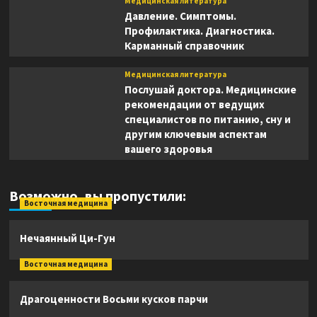
Медицинская литература
Давление. Симптомы.
Профилактика. Диагностика.
Карманный справочник
Медицинская литература
Послушай доктора. Медицинские
рекомендации от ведущих
специалистов по питанию, сну и
другим ключевым аспектам
вашего здоровья
Возможно, вы пропустили:
Восточная медицина
Нечаянный Ци-Гун
Восточная медицина
Драгоценности Восьми кусков парчи