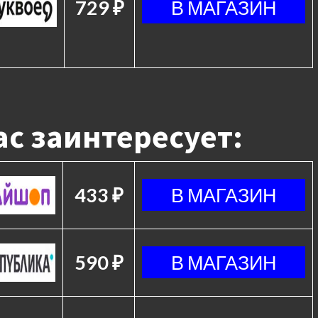
729 ₽
с заинтересует:
433 ₽
590 ₽