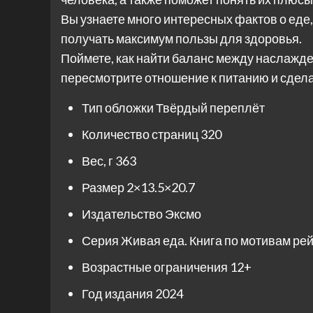
Вы узнаете много интересных фактов о еде,
получать максимум пользы для здоровья.
Поймете, как найти баланс между наслажд
пересмотрите отношение к питанию и сдела
Тип обложки
Твёрдый переплёт
Количество страниц
320
Вес, г
363
Размер
2×13.5×20.7
Издательство
Эксмо
Серия
Живая еда. Книга по мотивам ре
Возрастные ограничения
12+
Год издания
2024