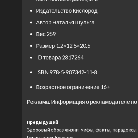
Издательство
Кислород
Автор
Наталья Шульга
Вес
259
Размер
1.2×12.5×20.5
ID товара
2817264
ISBN
978-5-907342-11-8
Возрастное ограничение
16+
Реклама. Информация о рекламодателе по 
Навигация
Предыдущий
Здоровый образ жизни: мифы, факты, парадоксы.
записи
Гипертония. Курение