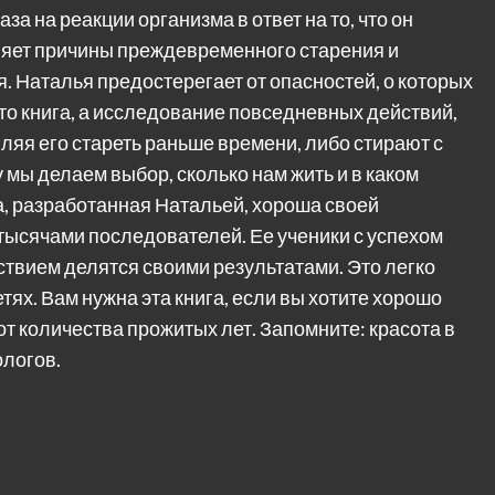
за на реакции организма в ответ на то, что он
няет причины преждевременного старения и
 Наталья предостерегает от опасностей, о которых
сто книга, а исследование повседневных действий,
ляя его стареть раньше времени, либо стирают с
 мы делаем выбор, сколько нам жить и в каком
а, разработанная Натальей, хороша своей
тысячами последователей. Ее ученики с успехом
твием делятся своими результатами. Это легко
тях. Вам нужна эта книга, если вы хотите хорошо
от количества прожитых лет. Запомните: красота в
ологов.