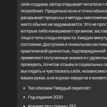
себе создаем. Автор открывает читателю гла
потребляет. Предельно ясно и точно объяс
раскрывает процессы и методы омоложения.
никто обычно не задумывается. Это не про
которые либо изнашивают организм, застав
лица и тела следы возраста. Каждую минуту
состоянии. Доступная и гениальная систем
практической ценностью, подтвержденной 
применяют полученные знания и с удовольс
проверить, почитав отзывы в социальных се
выглядеть и чувствовать себя, независимо 
ваших руках, а не в руках хирургов и космет
Тип обложки
Твёрдый переплёт
Год издания
2020
Количество страниц
192