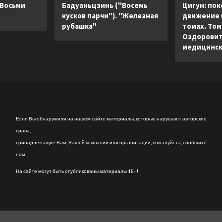
 Восьми
Бадуаньцзинь ("Восемь
Цигун: пок
кусков парчи"). "Железная
движение в
рубашка"
томах. Том 
Оздоровит
медицинск
Если Вы обнаружили на нашем сайте материалы, которые нарушают авторские
права,
принадлежащие Вам, Вашей компании или организации, пожалуйста, сообщите
нам.
На сайте могут быть опубликованы материалы 18+!