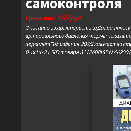
самоконтроля
Цена от: 169 руб.
Описание и характеристикиДиабетический
артериального давления -нормы показате
переплётГод издания 2025Количество ст
0.1x14x21.5ID товара 3112608ISBN 4620