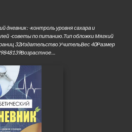
 дневник: -контроль уровня сахара и
лей -советы по питанию.Тип обложки Мягкий
раниц 32Издательство УчительВес 40Размер
029848139Возрастное…