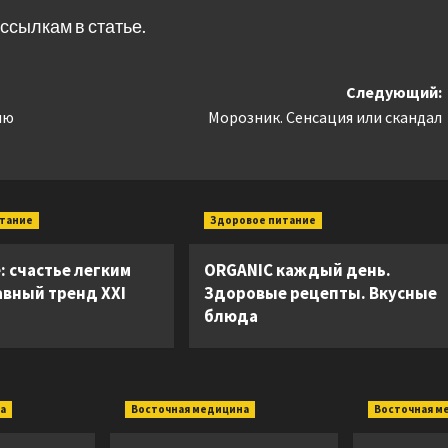
ссылкам в статье.
Следующий:
ию
Морозник. Сенсация или скандал
итание
Здоровое питание
e: счастье легким
ORGANIC каждый день.
авный тренд XXI
Здоровые рецепты. Вкусные
блюда
а
Восточная медицина
Восточная м