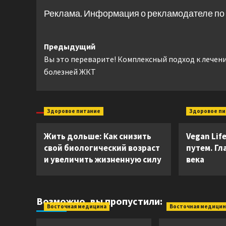
Реклама. Информация о рекламодателе по 
Навигация
Предыдущий
Вы это переварите! Комплексный подход к лечен
записи
болезней ЖКТ
Здоровое питание
Здоровое п
Жить дольше: Как снизить
Vegan Lif
свой биологический возраст
путем. Гл
и увеличить жизненную силу
века
Возможно, вы пропустили:
Восточная медицина
Восточная медицин