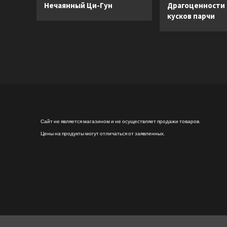
Нечаянный Ци-Гун
Драгоценности
кусков парчи
Сайт не является магазином и не осуществляет продажи товаров.
Цены на продукты могут отличаться от заявленных.