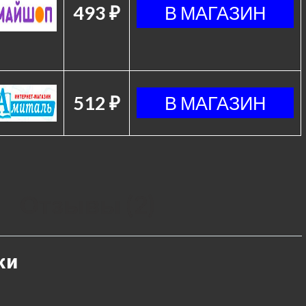
493 ₽
512 ₽
Отзывы (2)
ки