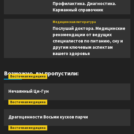
Профилактика. Диагностика.
Карманный справочник
Медицинская литература
Послушай доктора. Медицинские
рекомендации от ведущих
специалистов по питанию, сну и
другим ключевым аспектам
вашего здоровья
Возможно, вы пропустили:
Восточная медицина
Нечаянный Ци-Гун
Восточная медицина
Драгоценности Восьми кусков парчи
Восточная медицина