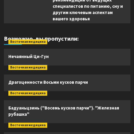
специалистов по питанию, сну и
другим ключевым аспектам
вашего здоровья
Возможно, вы пропустили:
Восточная медицина
Нечаянный Ци-Гун
Восточная медицина
Драгоценности Восьми кусков парчи
Восточная медицина
Бадуаньцзинь ("Восемь кусков парчи"). "Железная
рубашка"
Восточная медицина