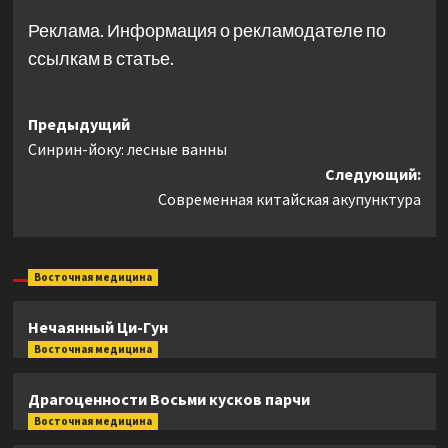
Реклама. Информация о рекламодателе по
ссылкам в статье.
Навигация
Предыдущий
Синрин-йоку: лесные ванны
записи
Следующий:
Современная китайская акупунктура
Восточная медицина
Нечаянный Ци-Гун
Восточная медицина
Драгоценности Восьми кусков парчи
Восточная медицина