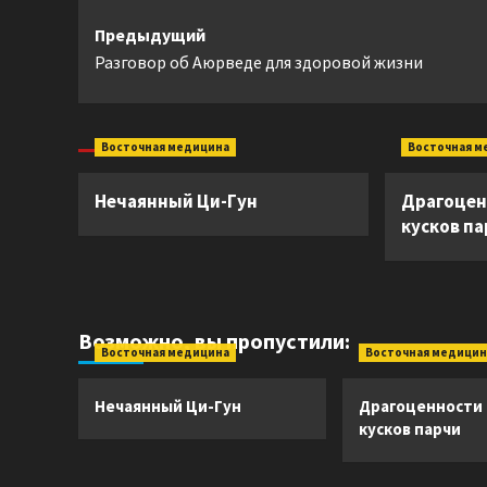
Навигация
Предыдущий
Разговор об Аюрведе для здоровой жизни
записи
Восточная медицина
Восточная м
Нечаянный Ци-Гун
Драгоцен
кусков п
Возможно, вы пропустили:
Восточная медицина
Восточная медицин
Нечаянный Ци-Гун
Драгоценности
кусков парчи