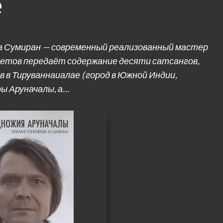
е
 Сумиран — современный реализованный мастер
ветов передаёт содержание десяти сатсангов,
 в Тируваннаиалае ( город в Южной Индии,
ы Аруначалы, а…