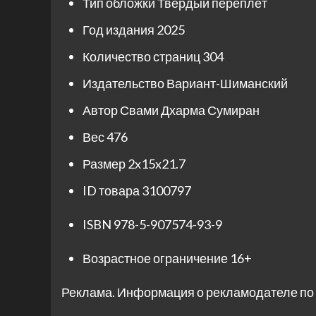
Тип обложки
Твёрдый переплёт
Год издания
2025
Количество страниц
304
Издательство
Вариант-Шиманский
Автор
Свами Дхарма Сумиран
Вес
476
Размер
2x15x21.7
ID товара
3100797
ISBN
978-5-907574-93-9
Возрастное ограничение
16+
Реклама. Информация о рекламодателе по 