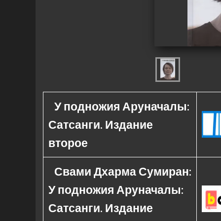
У подножия Аруначалы:
Сатсанги. Издание
второе
Свами Дхарма Сумиран:
У подножия Аруначалы:
Сатсанги. Издание