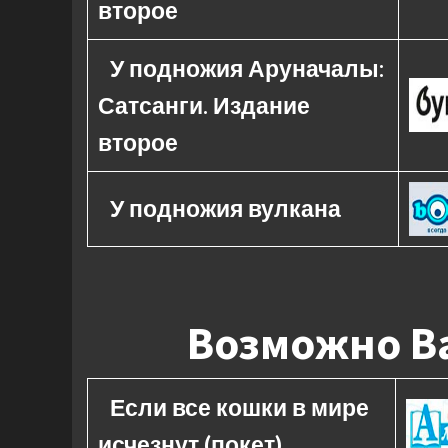
второе
У подножия Аруначалы:
Сатсанги. Издание
второе
У подножия вулкана
Возможно Ва
Если все кошки в мире
исчезнут (покет)