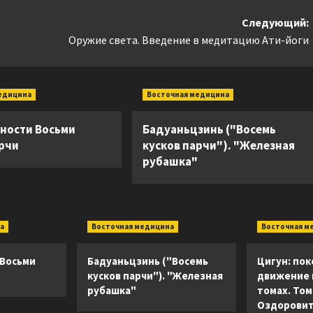
Следующий:
Оружие света. Введение в медитацию Ати-йоги
едицина
Восточная медицина
ности Восьми
Бадуаньцзинь ("Восемь
арчи
кусков парчи"). "Железная
рубашка"
а
Восточная медицина
Восточная м
 Восьми
Бадуаньцзинь ("Восемь
Цигун: пок
кусков парчи"). "Железная
движение в
рубашка"
томах. Том 
Оздоровит