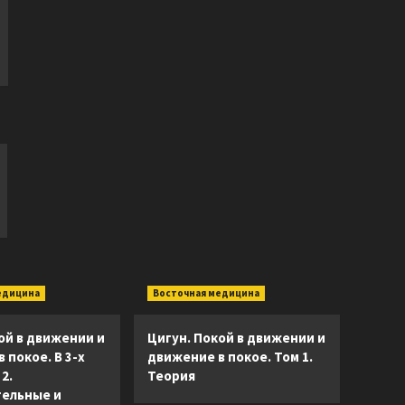
едицина
Восточная медицина
ой в движении и
Цигун. Покой в движении и
 покое. В 3-х
движение в покое. Том 1.
2.
Теория
ельные и