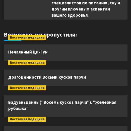
специалистов по питанию, сну и
другим ключевым аспектам
вашего здоровья
Возможно, вы пропустили:
Восточная медицина
Нечаянный Ци-Гун
Восточная медицина
Драгоценности Восьми кусков парчи
Восточная медицина
Бадуаньцзинь ("Восемь кусков парчи"). "Железная
рубашка"
Восточная медицина