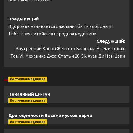
Навигация
Предыдущий
Здоровье начинается с желания быть здоровым!
записи
Тибетская китайская народная медицина
Следующий:
Внутренний Канон Желтого Владыки. В семи томах.
Том VI. Механика Духа: Статьи 20-56. Хуан Ди Нэй Цзин
Восточная медицина
Нечаянный Ци-Гун
Восточная медицина
Драгоценности Восьми кусков парчи
Восточная медицина