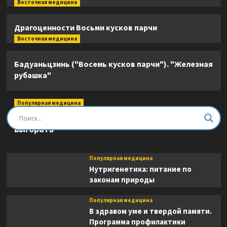
Восточная медицина
Драгоценности Восьми кусков парчи
Восточная медицина
Бадуаньцзинь ("Восемь кусков парчи"). "Железная
рубашка"
Популярная медицина
Быть врачом. Как помогать, развиваться и не
выгорать
Популярная медицина
Нутригенетика: питание по
законам природы
Популярная медицина
В здравом уме и твердой памяти.
Программа профилактики