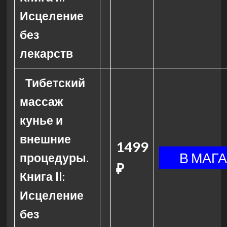
Исцеление
без
лекарств
Тибетский
массаж
кунье и
внешние
1499
процедуры.
₽
Книга II:
Исцеление
без