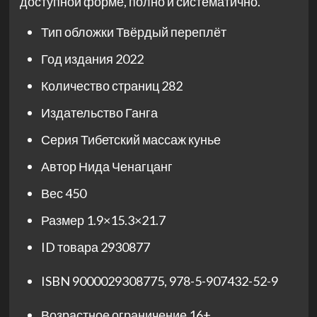
доступной форме, полно и систематично.
Тип обложки
Твёрдый переплёт
Год издания
2022
Количество страниц
282
Издательство
Ганга
Серия
Тибетский массаж кунье
Автор
Нида Ченагцанг
Вес
450
Размер
1.9×15.3×21.7
ID товара
2930877
ISBN
9000029308775
,
978-5-907432-52-9
Возрастное ограничение
16+