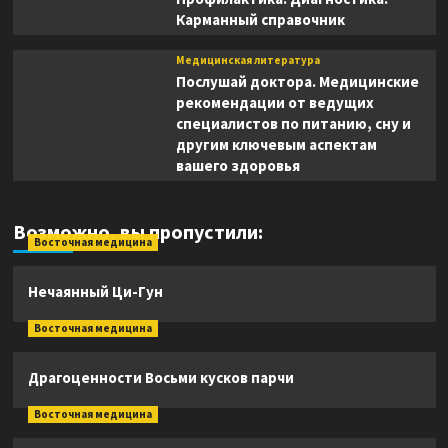
Карманный справочник
Медицинская литература
Послушай доктора. Медицинские
рекомендации от ведущих
специалистов по питанию, сну и
другим ключевым аспектам
вашего здоровья
Возможно, вы пропустили:
Восточная медицина
Нечаянный Ци-Гун
Восточная медицина
Драгоценности Восьми кусков парчи
Восточная медицина