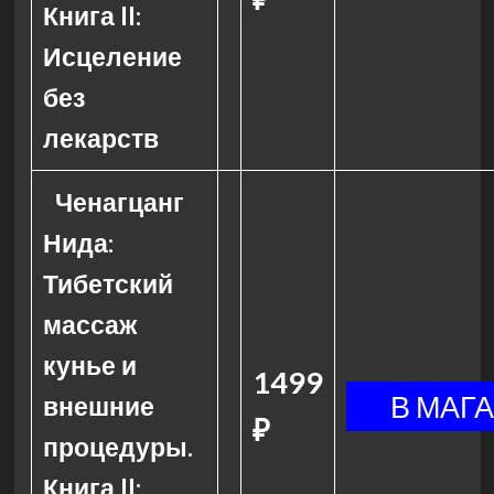
Книга II:
Исцеление
без
лекарств
Ченагцанг
Нида:
Тибетский
массаж
кунье и
1499
внешние
₽
процедуры.
Книга II: