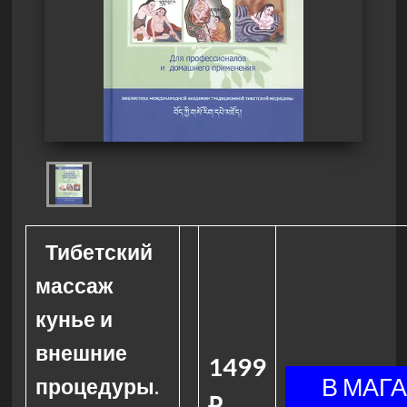
Тибетский
массаж
кунье и
внешние
1499
процедуры.
₽