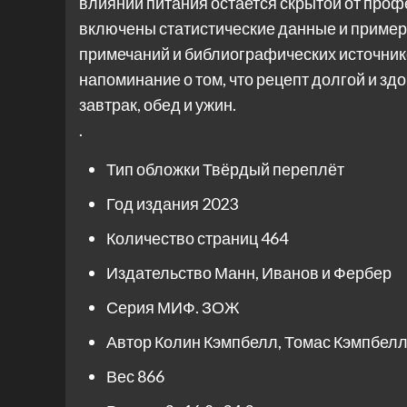
влиянии питания остается скрытой от проф
включены статистические данные и пример
примечаний и библиографических источников
напоминание о том, что рецепт долгой и зд
завтрак, обед и ужин.
.
Тип обложки
Твёрдый переплёт
Год издания
2023
Количество страниц
464
Издательство
Манн, Иванов и Фербер
Серия
МИФ. ЗОЖ
Автор
Колин Кэмпбелл, Томас Кэмпбел
Вес
866