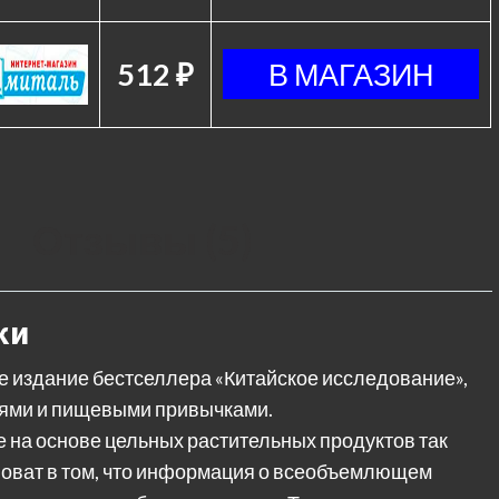
512 ₽
Отзывы (5)
ки
 издание бестселлера «Китайское исследование»,
нями и пищевыми привычками.
е на основе цельных растительных продуктов так
иноват в том, что информация о всеобъемлющем