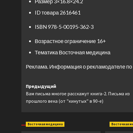
Размер
3×16.8×24.2
ID товара
2616461
ISBN
978-5-00195-362-3
Возрастное ограничение
16+
Тематика
Восточная медицина
Реклама. Информация о рекламодателе по 
Навигация
Предыдущий
Вам письма многое расскажут книга-2. Письма из
записи
прошлого века (от "кинутых" в 90-е)
Восточная медицина
Восточная м