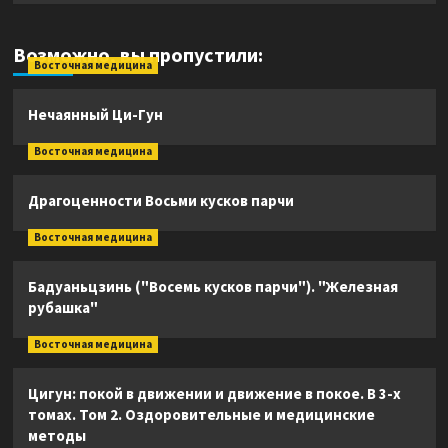
Возможно, вы пропустили:
Восточная медицина
Нечаянный Ци-Гун
Восточная медицина
Драгоценности Восьми кусков парчи
Восточная медицина
Бадуаньцзинь ("Восемь кусков парчи"). "Железная
рубашка"
Восточная медицина
Цигун: покой в движении и движение в покое. В 3-х
томах. Том 2. Оздоровительные и медицинские
методы