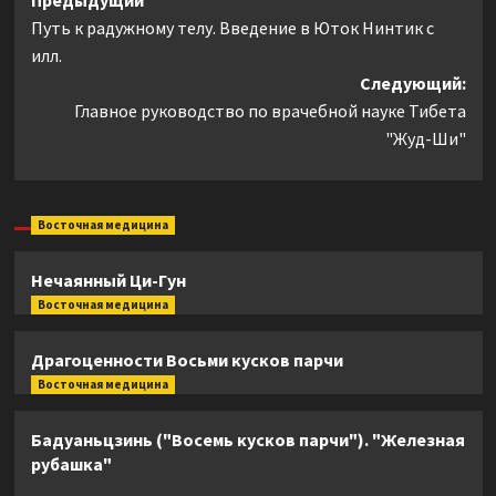
Навигация
Предыдущий
Путь к радужному телу. Введение в Юток Нинтик с
записи
илл.
Следующий:
Главное руководство по врачебной науке Тибета
"Жуд-Ши"
Восточная медицина
Нечаянный Ци-Гун
Восточная медицина
Драгоценности Восьми кусков парчи
Восточная медицина
Бадуаньцзинь ("Восемь кусков парчи"). "Железная
рубашка"