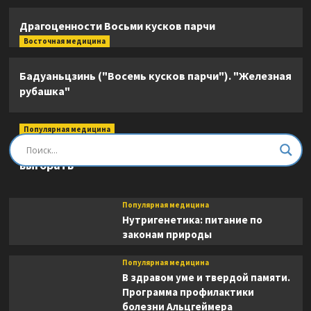
Драгоценности Восьми кусков парчи
Восточная медицина
Бадуаньцзинь ("Восемь кусков парчи"). "Железная
рубашка"
Популярная медицина
Быть врачом. Как помогать, развиваться и не
выгорать
Популярная медицина
Нутригенетика: питание по
законам природы
Популярная медицина
В здравом уме и твердой памяти.
Программа профилактики
болезни Альцгеймера