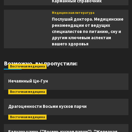
Карманный справочник
Медицинская литература
Послушай доктора. Медицинские
рекомендации от ведущих
специалистов по питанию, сну и
другим ключевым аспектам
вашего здоровья
Возможно, вы пропустили:
Восточная медицина
Нечаянный Ци-Гун
Восточная медицина
Драгоценности Восьми кусков парчи
Восточная медицина
Бадуаньцзинь ("Восемь кусков парчи"). "Железная