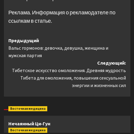
Реклама. Информация о рекламодателе по
ссылкам в статье.
Навигация
Предыдущий
Вальс гормонов: девочка, девушка, женщина и
записи
мужская партия
Следующий:
Тибетское искусство омоложения. Древняя мудрость
Тибета для омоложения, повышения сексуальной
энергии и жизненных сил
Восточная медицина
Нечаянный Ци-Гун
Восточная медицина