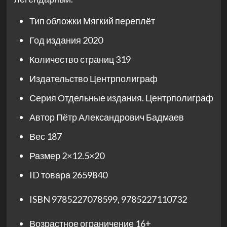
Тип обложки
Мягкий переплёт
Год издания
2020
Количество страниц
319
Издательство
Центрполиграф
Серия
Отдельные издания. Центрполиграф
Автор
Пётр Александрович Бадмаев
Вес
187
Размер
2×12.5×20
ID товара
2659840
ISBN
9785227078599
,
9785227110732
Возрастное ограничение
16+