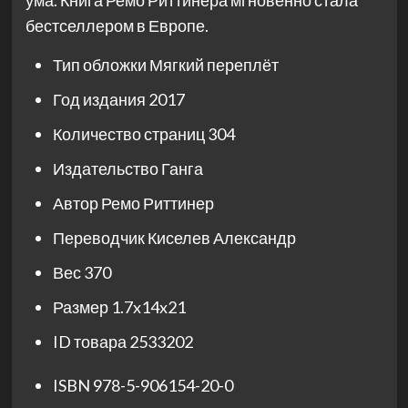
ума. Книга Ремо Риттинера мгновенно стала
бестселлером в Европе.
Тип обложки
Мягкий переплёт
Год издания
2017
Количество страниц
304
Издательство
Ганга
Автор
Ремо Риттинер
Переводчик
Киселев Александр
Вес
370
Размер
1.7x14x21
ID товара
2533202
ISBN
978-5-906154-20-0