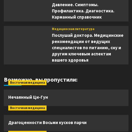
Давление. Симптомы.
Профилактика. Диагностика.
Карманный справочник
Медицинская литература
Послушай доктора. Медицинские
рекомендации от ведущих
специалистов по питанию, сну и
другим ключевым аспектам
вашего здоровья
Возможно, вы пропустили:
Восточная медицина
Нечаянный Ци-Гун
Восточная медицина
Драгоценности Восьми кусков парчи