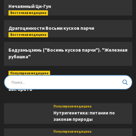
Нечаянный Ци-Гун
Восточная медицина
Драгоценности Восьми кусков парчи
Восточная медицина
Бадуаньцзинь ("Восемь кусков парчи"). "Железная
рубашка"
Популярная медицина
Быть врачом. Как помогать, развиваться и не
выгорать
Популярная медицина
Нутригенетика: питание по
законам природы
Популярная медицина