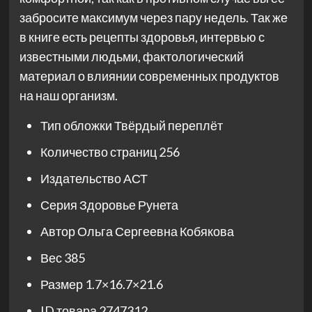
забросите максимум через пару недель. Так же
в книге есть рецепты здоровья, интервью с
известными людьми, фактологический
материал о влиянии современных продуктов
на наш организм.
Тип обложки
Твёрдый переплёт
Количество страниц
256
Издательство
АСТ
Серия
Здоровье Рунета
Автор
Ольга Сергеевна Кобякова
Вес
385
Размер
1.7×16.7×21.6
ID товара
2747312