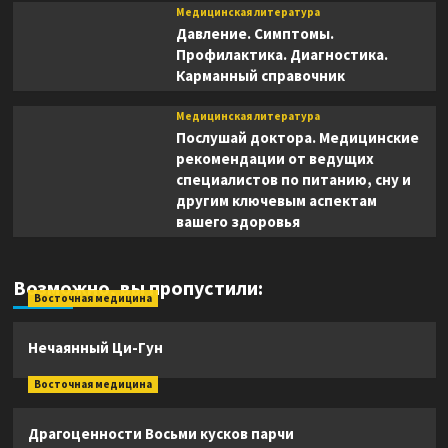
Медицинская литература
Давление. Симптомы.
Профилактика. Диагностика.
Карманный справочник
Медицинская литература
Послушай доктора. Медицинские
рекомендации от ведущих
специалистов по питанию, сну и
другим ключевым аспектам
вашего здоровья
Возможно, вы пропустили:
Восточная медицина
Нечаянный Ци-Гун
Восточная медицина
Драгоценности Восьми кусков парчи