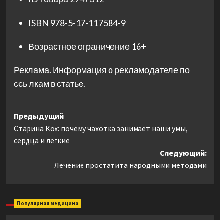
ISBN
978-5-17-117584-9
Возрастное ограничение
16+
Реклама. Информация о рекламодателе по
ссылкам в статье.
Навигация
Предыдущий
Старина Кох: почему чахотка занимает наши умы,
записи
сердца и легкие
Следующий:
Лечение простатита народными методами
Популярная медицина