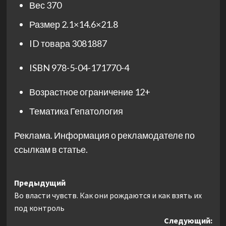
Вес
370
Размер
2.1×14.6×21.8
ID товара
3081887
ISBN
978-5-04-171770-4
Возрастное ограничение
12+
Тематика
Гепатология
Реклама. Информация о рекламодателе по
ссылкам в статье.
Навигация
Предыдущий
Во власти чувств. Как они рождаются и как взять их
записи
под контроль
Следующий: