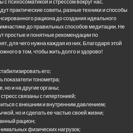
ы с психосоматикой и стрессом вокруг нас.
дут практические советы, разные техники и способы
нсированного рациона до создания идеального
 гимнастике до правильных способов медитации. Не
т простые и понятные рекомендации по
т, для чего нужна каждая из них. Благодаря этой
ложного в том, чтобы жить долго и здорово!
стабилизировать его;
ь показатели тонометра;
, но и на другие органы;
 стресс связаны с гипертонией;
виться с внешним и внутренним давлением;
чкой, но и сделать ее частью своей жизни;
ванный рацион;
инимальных физических нагрузок;