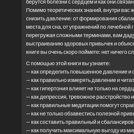
берутся болезни с сердцем и как они связан
Помимо теоретических знаний, внутри вас ж
снизить давление: от формирования сбала
места для сна, от упражнений по лечебной
перегружая сложными терминами, вам даду
выстраиванию здоровых привычек и объясня
книге вы очень скоро поймете: нет ничего с
С помощью этой книги вы узнаете:
— как определить повышенное давление и 
— как правильно измерять давление и читат
— как гипертония влияет не только на сердце
— как депрессия, тревожное расстройство и
— как правильные медитации помогут спра
— как не только обзавестись полезной привы
— как составить правильный и сбалансиро
— как получить максимальную выгоду из м