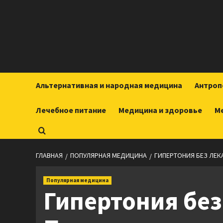
Перейти
к
содержимому
Альтернативная и народная медицина
Антроп
Лечебное питание
Медицина и здоровье
М
ГЛАВНАЯ
ПОПУЛЯРНАЯ МЕДИЦИНА
ГИПЕРТОНИЯ БЕЗ ЛЕК
Популярная медицина
Гипертония без