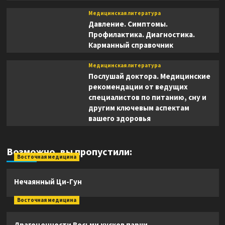
Медицинская литература
Давление. Симптомы.
Профилактика. Диагностика.
Карманный справочник
Медицинская литература
Послушай доктора. Медицинские
рекомендации от ведущих
специалистов по питанию, сну и
другим ключевым аспектам
вашего здоровья
Возможно, вы пропустили:
Восточная медицина
Нечаянный Ци-Гун
Восточная медицина
Драгоценности Восьми кусков парчи