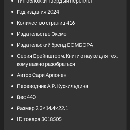
Тип обложки
Твёрдый переплёт
Год издания
2024
Количество страниц
416
Издательство
Эксмо
Издательский бренд
БОМБОРА
Серия
Брейншторм. Книги о науке для тех,
кому важно разобраться
Автор
Сари Арпонен
Переводчик
А.Р. Кускильдина
Вес
440
Размер
2.3×14.4×22.1
ID товара
3018505