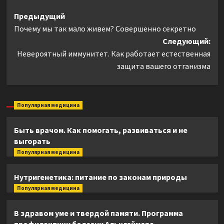
Навигация
Предыдущий
Почему мы так мало живем? Совершенно секретно
записи
Следующий:
Невероятный иммунитет. Как работает естественная
защита вашего отганизма
Популярная медицина
Быть врачом. Как помогать, развиваться и не
выгорать
Популярная медицина
Нутригенетика: питание по законам природы
Популярная медицина
В здравом уме и твердой памяти. Программа