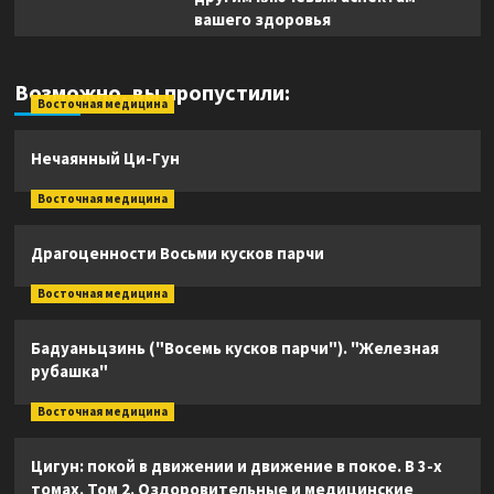
вашего здоровья
Возможно, вы пропустили:
Восточная медицина
Нечаянный Ци-Гун
Восточная медицина
Драгоценности Восьми кусков парчи
Восточная медицина
Бадуаньцзинь ("Восемь кусков парчи"). "Железная
рубашка"
Восточная медицина
Цигун: покой в движении и движение в покое. В 3-х
томах. Том 2. Оздоровительные и медицинские