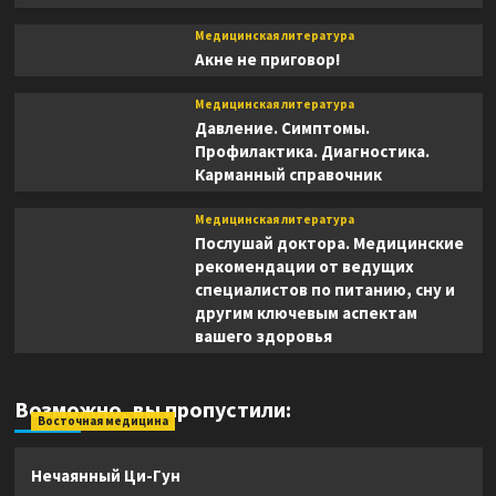
Медицинская литература
Акне не приговор!
Медицинская литература
Давление. Симптомы.
Профилактика. Диагностика.
Карманный справочник
Медицинская литература
Послушай доктора. Медицинские
рекомендации от ведущих
специалистов по питанию, сну и
другим ключевым аспектам
вашего здоровья
Возможно, вы пропустили:
Восточная медицина
Нечаянный Ци-Гун