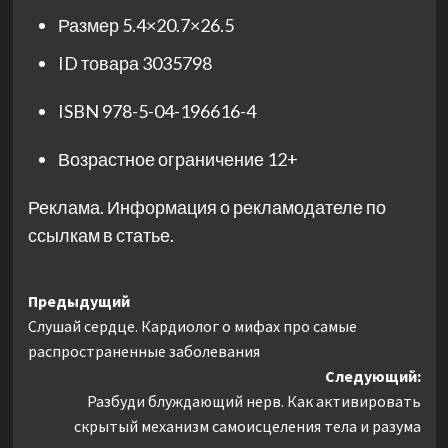
Размер
5.4×20.7×26.5
ID товара
3035798
ISBN
978-5-04-196616-4
Возрастное ограничение
12+
Реклама. Информация о рекламодателе по
ссылкам в статье.
Навигация
Предыдущий
Слушай сердце. Кардиолог о мифах про самые
записи
распространенные заболевания
Следующий:
Разбуди блуждающий нерв. Как активировать
скрытый механизм самоисцеления тела и разума