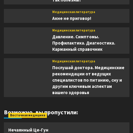
Медицинская литература
Акне не приговор!
Медицинская литература
Давление. Симптомы.
Профилактика. Диагностика.
Карманный справочник
Медицинская литература
Послушай доктора. Медицинские
рекомендации от ведущих
специалистов по питанию, сну и
другим ключевым аспектам
вашего здоровья
Возможно, вы пропустили:
Восточная медицина
Нечаянный Ци-Гун