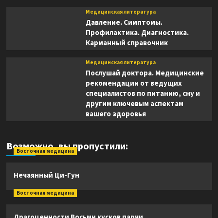
Медицинская литература
Давление. Симптомы.
Профилактика. Диагностика.
Карманный справочник
Медицинская литература
Послушай доктора. Медицинские
рекомендации от ведущих
специалистов по питанию, сну и
другим ключевым аспектам
вашего здоровья
Возможно, вы пропустили:
Восточная медицина
Нечаянный Ци-Гун
Восточная медицина
Драгоценности Восьми кусков парчи