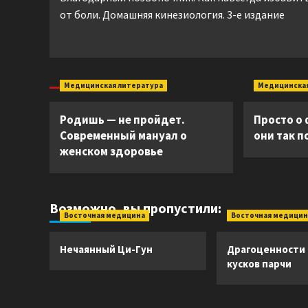
записи
от боли. Домашняя кинезиология. 3-е издание
Медицинская литература
Медицинская
Родишь — не пройдет.
Просто о
Современный мануал о
они так 
женском здоровье
Возможно, вы пропустили:
Восточная медицина
Восточная медицин
Нечаянный Ци-Гун
Драгоценности
кусков парчи