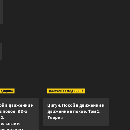
едицина
Восточная медицина
ой в движении и
Цигун. Покой в движении и
 покое. В 3-х
движение в покое. Том 1.
2.
Теория
ельные и
ие методы