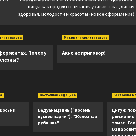
пищи: как продукты питания убивают нас, лишая
здоровья, молодости и красоты (новое оформление)
 литература
Медицинская литература
 ферментах. Почему
Акне не приговор!
полезны?
а
Восточная медицина
Восточная м
 Восьми
Бадуаньцзинь ("Восемь
Цигун: пок
кусков парчи"). "Железная
движение в
рубашка"
томах. Том 
Оздоровит
медицинск