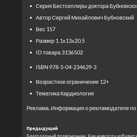
Серия
Бестселлеры доктора Бубновско
Автор
Сергей Михайлович Бубновский
Вес
157
Размер
1.1x13x20.5
ID товара
3136502
ISBN
978-5-04-234629-3
Возрастное ограничение
12+
Тематика
Кардиология
Реклама. Информация о рекламодателе по 
Навигация
Предыдущий
Благодарный позвоночник. Как навсегда избавить