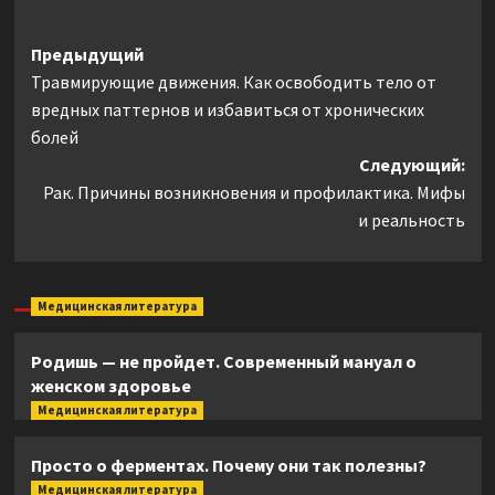
Навигация
Предыдущий
Травмирующие движения. Как освободить тело от
записи
вредных паттернов и избавиться от хронических
болей
Следующий:
Рак. Причины возникновения и профилактика. Мифы
и реальность
Медицинская литература
Родишь — не пройдет. Современный мануал о
женском здоровье
Медицинская литература
Просто о ферментах. Почему они так полезны?
Медицинская литература