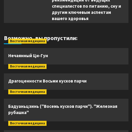
специалистов по питанию, сну и
другим ключевым аспектам
вашего здоровья
Возможно, вы пропустили:
Восточная медицина
Нечаянный Ци-Гун
Восточная медицина
Драгоценности Восьми кусков парчи
Восточная медицина
Бадуаньцзинь ("Восемь кусков парчи"). "Железная
рубашка"
Восточная медицина