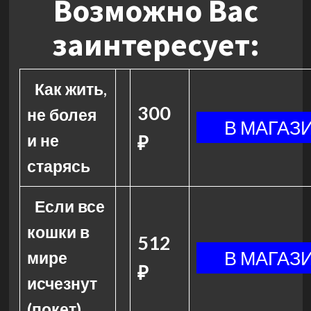
Возможно Вас
заинтересует:
Как жить,
300
не болея
и не
₽
старясь
Если все
кошки в
512
мире
₽
исчезнут
(покет)