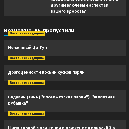
другим ключевым аспектам
вашего здоровья
Возможно, вы пропустили:
Восточная медицина
Нечаянный Ци-Гун
Восточная медицина
Драгоценности Восьми кусков парчи
Восточная медицина
Бадуаньцзинь ("Восемь кусков парчи"). "Железная
рубашка"
Восточная медицина
Цигун: покой в движении и движение в покое. В 3-х