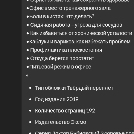
•Офис вместо тренажерного зала
•Боли в кистях: что делать?
• Сидячая работа – угроза для сосудов
• Как избавиться от хронической усталости
•Каблуки и варикоз: как избежать проблем
• Профилактика плоскостопия
• Откуда берется простатит
•Питьевой режим в офисе
«
Тип обложки
Твёрдый переплёт
Год издания
2019
Количество страниц
192
Издательство
Эксмо
Серия
Доктор Бубновский.Здоровье поз