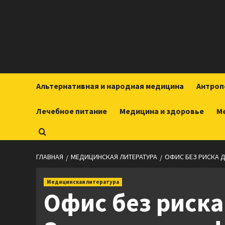
Перейти
к
содержимому
Альтернативная и народная медицина
Антроп
Лечебное питание
Медицина и здоровье
М
ГЛАВНАЯ
МЕДИЦИНСКАЯ ЛИТЕРАТУРА
ОФИС БЕЗ РИСКА 
Медицинская литература
Офис без риска