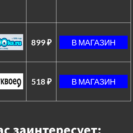
899 ₽
518 ₽
с заинтересует: