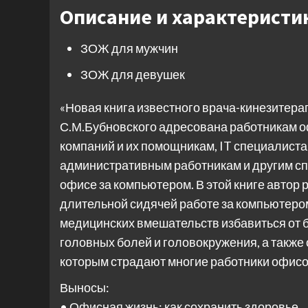
Описание и характеристи
ЗОЖ для мужчин
ЗОЖ для девушек
«Новая книга известного врача-кинезитера
С.М.Бубновского адресована работникам о
компаний и их помощникам, IT специалиста
административным работникам и другим сп
офисе за компьютером. В этой книге автор р
длительной сидячей работе за компьютером 
медицинских вмешательств избавиться от бол
головных болей и головокружения, а также 
которым страдают многие работники офисо
Выносы:
• Офисная жизнь: как сохранить здоровье