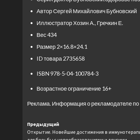
Автор
Сергей Михайлович Бубновский
Иллюстратор
Хозин А.
,
Гречкин Е.
Вес
434
Размер
2×16.8×24.1
ID товара
2735658
ISBN
978-5-04-100784-3
Возрастное ограничение
16+
Реклама. Информация о рекламодателе по 
Навигация
Предыдущий
Открытие. Новейшие достижения в иммунотерап
записи
для борьбы с новообразованиями и другими