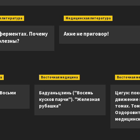
 литература
Медицинская литература
 ферментах. Почему
Акне не приговор!
полезны?
а
Восточная медицина
Восточная м
 Восьми
Бадуаньцзинь ("Восемь
Цигун: пок
кусков парчи"). "Железная
движение в
рубашка"
томах. Том 
Оздоровит
медицинск