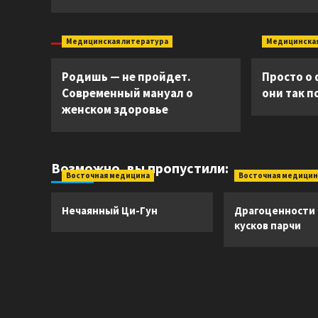
Медицинская литература
Медицинская
Родишь — не пройдет.
Просто о
Современный мануал о
они так 
женском здоровье
Возможно, вы пропустили:
Восточная медицина
Восточная медицин
Нечаянный Ци-Гун
Драгоценности
кусков парчи