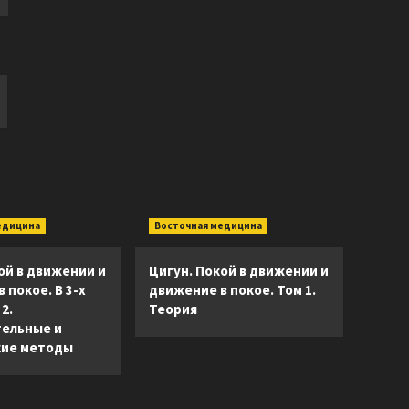
едицина
Восточная медицина
ой в движении и
Цигун. Покой в движении и
 покое. В 3-х
движение в покое. Том 1.
2.
Теория
ельные и
ие методы