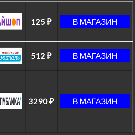
125 ₽
512 ₽
3290 ₽