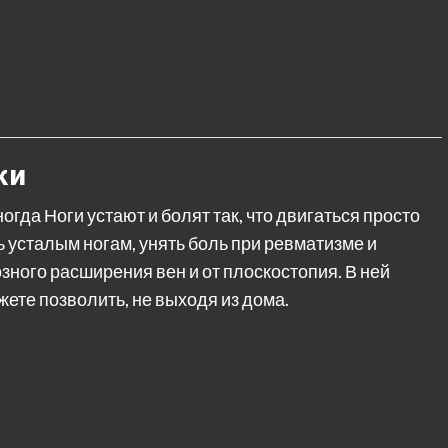
Отзывы (2)
ки
огда Ноги устают и болят так, что двигаться просто
чь усталым ногам, унять боль при ревматизме и
озного расширения вен и от плоскостопия. В ней
жете позволить, не выходя из дома.