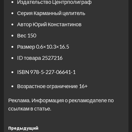
Издательство
Центрполиграф
Серия
Карманный целитель
Автор
Юрий Константинов
Вес
150
Размер
0.6×10.3×16.5
ID товара
2527216
ISBN
978-5-227-06641-1
Возрастное ограничение
16+
Реклама. Информация о рекламодателе по
ссылкам в статье.
Навигация
Предыдущий