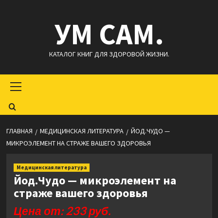
Перейти
УМ САМ.
к
содержимому
КАТАЛОГ КНИГ ДЛЯ ЗДОРОВОЙ ЖИЗНИ.
Основное
меню
ГЛАВНАЯ
МЕДИЦИНСКАЯ ЛИТЕРАТУРА
ЙОД.ЧУДО —
МИКРОЭЛЕМЕНТ НА СТРАЖЕ ВАШЕГО ЗДОРОВЬЯ
Медицинская литература
Йод.Чудо — микроэлемент на
страже вашего здоровья
Цена от: 233 руб.