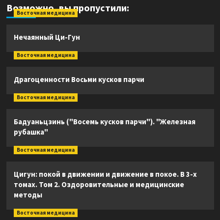
Возможно, вы пропустили:
Восточная медицина
Нечаянный Ци-Гун
Восточная медицина
Драгоценности Восьми кусков парчи
Восточная медицина
Бадуаньцзинь ("Восемь кусков парчи"). "Железная
рубашка"
Восточная медицина
Цигун: покой в движении и движение в покое. В 3-х
томах. Том 2. Оздоровительные и медицинские
методы
Восточная медицина