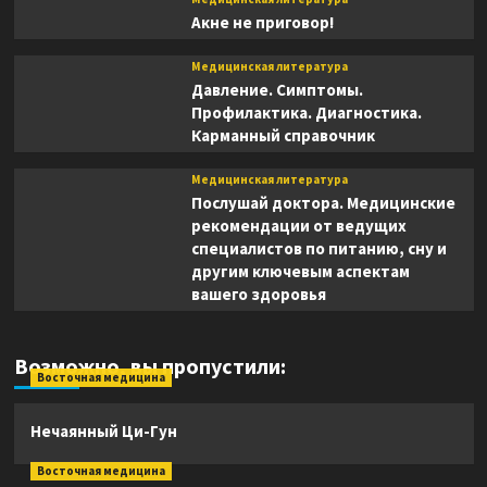
Акне не приговор!
Медицинская литература
Давление. Симптомы.
Профилактика. Диагностика.
Карманный справочник
Медицинская литература
Послушай доктора. Медицинские
рекомендации от ведущих
специалистов по питанию, сну и
другим ключевым аспектам
вашего здоровья
Возможно, вы пропустили:
Восточная медицина
Нечаянный Ци-Гун
Восточная медицина