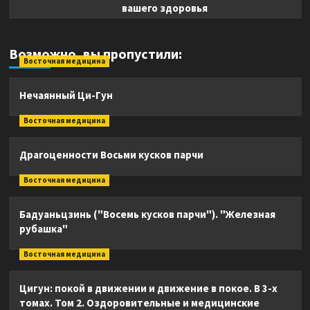
вашего здоровья
Возможно, вы пропустили:
Восточная медицина
Нечаянный Ци-Гун
Восточная медицина
Драгоценности Восьми кусков парчи
Восточная медицина
Бадуаньцзинь ("Восемь кусков парчи"). "Железная
рубашка"
Восточная медицина
Цигун: покой в движении и движение в покое. В 3-х
томах. Том 2. Оздоровительные и медицинские