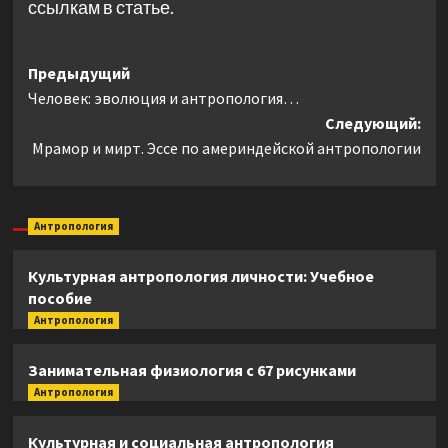
ссылкам в статье.
Навигация
Предыдущий
Человек: эволюция и антропология…
записи
Следующий:
Мрамор и мирт. Эссе по америндейской антропологии
Антропология
Культурная антропология личности: Учебное
пособие
Антропология
Занимательная физиология с 67 рисунками
Антропология
Культурная и социальная антропология