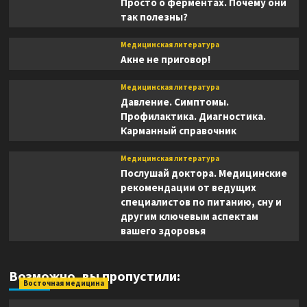
Просто о ферментах. Почему они
так полезны?
Медицинская литература
Акне не приговор!
Медицинская литература
Давление. Симптомы.
Профилактика. Диагностика.
Карманный справочник
Медицинская литература
Послушай доктора. Медицинские
рекомендации от ведущих
специалистов по питанию, сну и
другим ключевым аспектам
вашего здоровья
Возможно, вы пропустили:
Восточная медицина