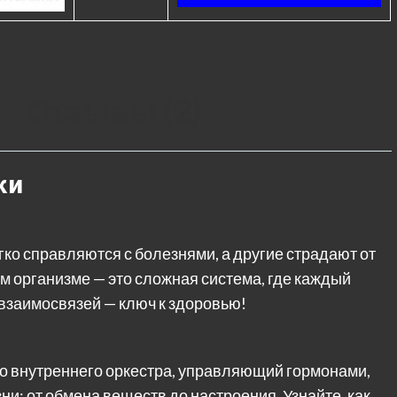
Отзывы (2)
ки
ко справляются с болезнями, а другие страдают от
м организме — это сложная система, где каждый
 взаимосвязей — ключ к здоровью!
о внутреннего оркестра, управляющий гормонами,
и: от обмена веществ до настроения. Узнайте, как