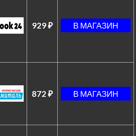
929 ₽
872 ₽