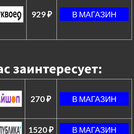
929 ₽
с заинтересует:
270 ₽
1520 ₽