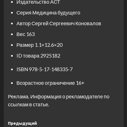
Издательство
АСТ
Серия
Медицина будущего
Автор
Сергей Сергеевич Коновалов
Вес
163
Размер
1.1×12.6×20
ID товара
2925182
ISBN
978-5-17-148335-7
Возрастное ограничение
16+
Реклама. Информация о рекламодателе по
ссылкам в статье.
Навигация
Предыдущий