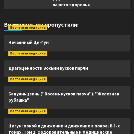
вашего здоровья
Возможно, вы пропустили:
Восточная медицина
Нечаянный Ци-Гун
Восточная медицина
Драгоценности Восьми кусков парчи
Восточная медицина
Бадуаньцзинь ("Восемь кусков парчи"). "Железная
рубашка"
Восточная медицина
Цигун: покой в движении и движение в покое. В 3-х
томах. Том 2. Оздоровительные и медицинские