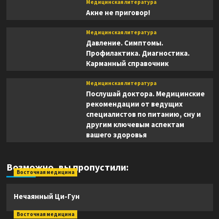
Медицинская литература
Акне не приговор!
Медицинская литература
Давление. Симптомы.
Профилактика. Диагностика.
Карманный справочник
Медицинская литература
Послушай доктора. Медицинские
рекомендации от ведущих
специалистов по питанию, сну и
другим ключевым аспектам
вашего здоровья
Возможно, вы пропустили:
Восточная медицина
Нечаянный Ци-Гун
Восточная медицина