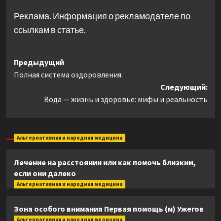
Реклама. Информация о рекламодателе по
ссылкам в статье.
Навигация
Предыдущий
Полная система оздоровления.
записи
Следующий:
Вода — жизнь и здоровье: мифы и реальность
Альтернативная и народная медицина
Лечение на расстоянии или как помочь близким,
если они далеко
Альтернативная и народная медицина
Зона особого внимания Первая помощь (м) Ужегов
Альтернативная и народная медицина