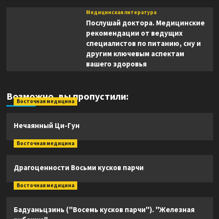
Медицинская литература
Послушай доктора. Медицинские
рекомендации от ведущих
специалистов по питанию, сну и
другим ключевым аспектам
вашего здоровья
Возможно, вы пропустили:
Восточная медицина
Нечаянный Ци-Гун
Восточная медицина
Драгоценности Восьми кусков парчи
Восточная медицина
Бадуаньцзинь ("Восемь кусков парчи"). "Железная