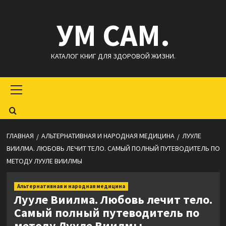
Перейти
УМ САМ.
к
содержимому
КАТАЛОГ КНИГ ДЛЯ ЗДОРОВОЙ ЖИЗНИ.
Основное
меню
ГЛАВНАЯ
АЛЬТЕРНАТИВНАЯ И НАРОДНАЯ МЕДИЦИНА
ЛУУЛЕ
ВИИЛМА. ЛЮБОВЬ ЛЕЧИТ ТЕЛО. САМЫЙ ПОЛНЫЙ ПУТЕВОДИТЕЛЬ ПО
МЕТОДУ ЛУУЛЕ ВИИЛМЫ
Альтернативная и народная медицина
Лууле Виилма. Любовь лечит тело.
Самый полный путеводитель по
методу Лууле Виилмы