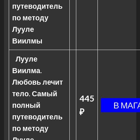
путеводитель
по методу
Лууле
Виилмы
Лууле
Виилма.
Любовь лечит
тело. Самый
445
полный
₽
путеводитель
по методу
Лууле