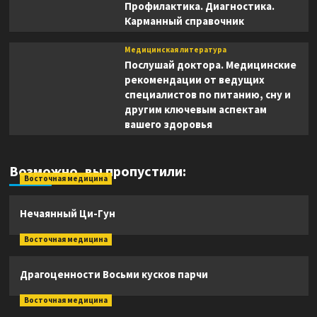
Профилактика. Диагностика.
Карманный справочник
Медицинская литература
Послушай доктора. Медицинские
рекомендации от ведущих
специалистов по питанию, сну и
другим ключевым аспектам
вашего здоровья
Возможно, вы пропустили:
Восточная медицина
Нечаянный Ци-Гун
Восточная медицина
Драгоценности Восьми кусков парчи
Восточная медицина