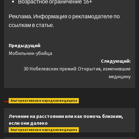
Возрастное ограничение
16+
Реклама. Информация о рекламодателе по
ссылкам в статье.
Навигация
Предыдущий
Мобильник-убийца
записи
Следующий:
30 Нобелевских премий: Открытия, изменившие
медицину
Альтернативная и народная медицина
Лечение на расстоянии или как помочь близким,
если они далеко
Альтернативная и народная медицина