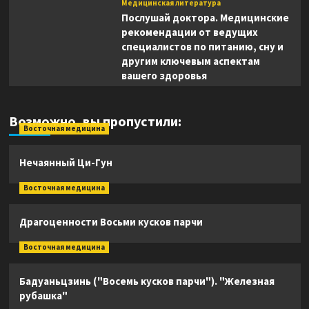
Медицинская литература
Послушай доктора. Медицинские
рекомендации от ведущих
специалистов по питанию, сну и
другим ключевым аспектам
вашего здоровья
Возможно, вы пропустили:
Восточная медицина
Нечаянный Ци-Гун
Восточная медицина
Драгоценности Восьми кусков парчи
Восточная медицина
Бадуаньцзинь ("Восемь кусков парчи"). "Железная
рубашка"