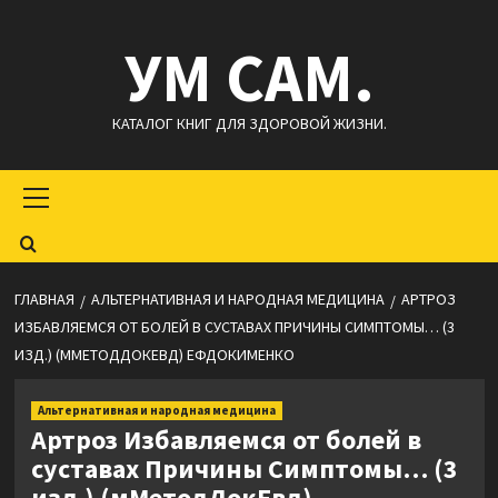
Перейти
УМ САМ.
к
содержимому
КАТАЛОГ КНИГ ДЛЯ ЗДОРОВОЙ ЖИЗНИ.
Основное
меню
ГЛАВНАЯ
АЛЬТЕРНАТИВНАЯ И НАРОДНАЯ МЕДИЦИНА
АРТРОЗ
ИЗБАВЛЯЕМСЯ ОТ БОЛЕЙ В СУСТАВАХ ПРИЧИНЫ СИМПТОМЫ… (3
ИЗД.) (ММЕТОДДОКЕВД) ЕФДОКИМЕНКО
Альтернативная и народная медицина
Артроз Избавляемся от болей в
суставах Причины Симптомы… (3
изд.) (мМетодДокЕвд)