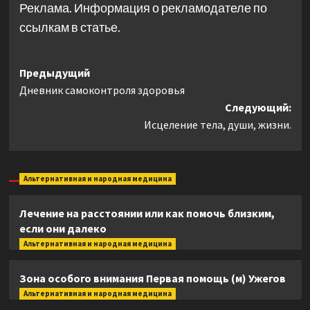
Реклама. Информация о рекламодателе по
ссылкам в статье.
Навигация
Предыдущий
Дневник самоконтроля здоровья
записи
Следующий:
Исцеление тела, души, жизни.
Альтернативная и народная медицина
Лечение на расстоянии или как помочь близким,
если они далеко
Альтернативная и народная медицина
Зона особого внимания Первая помощь (м) Ужегов
Альтернативная и народная медицина