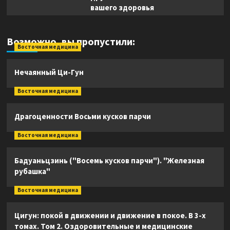
вашего здоровья
Возможно, вы пропустили:
Восточная медицина
Нечаянный Ци-Гун
Восточная медицина
Драгоценности Восьми кусков парчи
Восточная медицина
Бадуаньцзинь ("Восемь кусков парчи"). "Железная
рубашка"
Восточная медицина
Цигун: покой в движении и движение в покое. В 3-х
томах. Том 2. Оздоровительные и медицинские