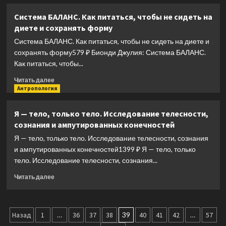
о
их
Твоя
Система БАЛАНС. Как питаться, чтобы не сидеть на
эффекты
толстая
диете и сохранять форму
натура.
Чем
Система БАЛАНС. Как питаться, чтобы не сидеть на диете и
полезен
сохранять форму579 ₽ Бионди Джулия: Система БАЛАНС.
«вредный»
Как питаться, чтобы...
жир
и
Прочитать
Читать далее
как
больше
Антропология
взломать
о
механизм
Система
Я — тело, только тело. Исследование телесности,
набора
БАЛАНС.
сознания и ампутированных конечностей
веса
Как
питаться,
Я — тело, только тело. Исследование телесности, сознания
чтобы
и ампутированных конечностей1399 ₽ Я — тело, только
не
тело. Исследование телесности, сознания...
сидеть
на
Прочитать
Читать далее
диете
больше
и
о
сохранять
Я
Пагинация
форму
—
Назад
1
…
36
37
38
39
40
41
42
…
57
тело,