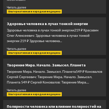
Прочитать
Читать далее
больше
Альтернативная и народная медицина
о
Женская
Здоровье человека в лучах тонкой энергии
йога
Здоровье человека в лучах тонкой энергии219 ₽ Красавин
и
цикл
Олег Алексеевич: Здоровье человека в лучах тонкой
Луны.
энергии 219 ₽ Здоровье человека...
Месячный
Прочитать
комплекс
Читать далее
больше
Альтернативная и народная медицина
асан
о
для
Здоровье
женщин
Творение Мира. Начало. Замысел. Планета
человека
Творение Мира. Начало. Замысел. Планета549 ₽ Коновалов
в
лучах
Сергей Сергеевич: Творение Мира. Начало. Замысел.
тонкой
Планета 549 ₽ Сергей Коновалов: Творение Мира....
энергии
Прочитать
Читать далее
больше
Альтернативная и народная медицина
о
Творение
Полярности человека или влияние полярностей на
Мира.