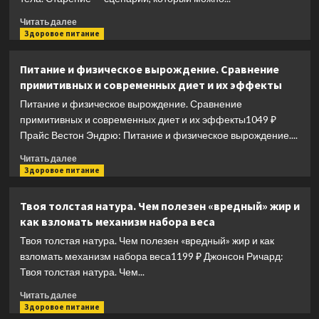
Полное
руководство
Прочитать
Читать далее
больше
Здоровое питание
о
Биохакинг
Питание и физическое вырождение. Сравнение
твоего
примитивных и современных диет и их эффекты
тела.
Старение
Питание и физическое вырождение. Сравнение
—
примитивных и современных диет и их эффекты1049 ₽
сценарий,
Прайс Вестон Эндрю: Питание и физическое вырождение....
который
можно
Прочитать
Читать далее
переписать!
больше
Здоровое питание
о
Питание
Твоя толстая натура. Чем полезен «вредный» жир и
и
как взломать механизм набора веса
физическое
вырождение.
Твоя толстая натура. Чем полезен «вредный» жир и как
Сравнение
взломать механизм набора веса1199 ₽ Джонсон Ричард:
примитивных
Твоя толстая натура. Чем...
и
современных
Прочитать
Читать далее
диет
больше
Здоровое питание
и