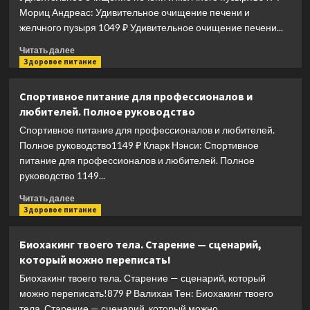
теле.
Мориц Андреас: Удивительное очищение печени и
Очищение
желчного пузыря 1049 ₽ Удивительное очищение печени...
супер
программа
Прочитать
Читать далее
больше
Здоровое питание
о
Удивительное
Спортивное питание для профессионалов и
очищение
любителей. Полное руководство
печени
и
Спортивное питание для профессионалов и любителей.
желчного
Полное руководство1149 ₽ Кларк Нэнси: Спортивное
пузыря
питание для профессионалов и любителей. Полное
руководство 1149...
Прочитать
Читать далее
больше
Здоровое питание
о
Спортивное
Биохакинг твоего тела. Старение — сценарий,
питание
который можно переписать!
для
профессионалов
Биохакинг твоего тела. Старение — сценарий, который
и
можно переписать!879 ₽ Валихан Тен: Биохакинг твоего
любителей.
тела. Старение — сценарий, который можно...