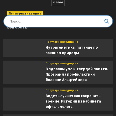
записей
Далее
только
тело.
Исследование
Популярная медицина
телесности,
Быть врачом. Как помогать, развиваться и не
сознания
выгорать
и
ампутированных
конечностей
Популярная медицина
Нутригенетика: питание по
законам природы
Популярная медицина
В здравом уме и твердой памяти.
Программа профилактики
болезни Альцгеймера
Популярная медицина
Видеть лучше: как сохранить
зрение. Истории из кабинета
офтальмолога