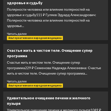
здоровье и судьбу
Начало.
Замысел.
Полярности человека или влияние полярностей на
Планета
здоровье и судьбу111 ₽ Гуляев Эдуард Александрович:
Полярности человека или влияние полярностей на
здоровье...
Прочитать
Читать далее
больше
Альтернативная и народная медицина
о
Полярности
Счастье жить в чистом теле. Очищение супер
человека
программа
или
влияние
Счастье жить в чистом теле. Очищение супер
полярностей
программа229 ₽ Семенова Надежда Алексеевна: Счастье
на
жить в чистом теле. Очищение супер программа...
здоровье
и
Прочитать
Читать далее
судьбу
больше
Альтернативная и народная медицина
о
Счастье
Удивительное очищение печени и желчного
жить
пузыря
в
чистом
Удивительное очищение печени и желчного пузыря1049 ₽