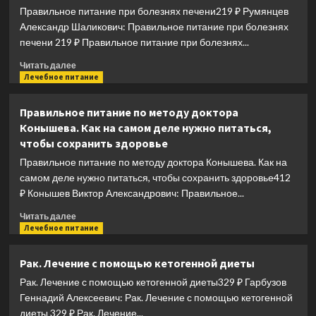
Правильное питание при болезнях печени219 ₽ Румянцев
коктейли
Александр Шаликович: Правильное питание при болезнях
печени 219 ₽ Правильное питание при болезнях...
Прочитать
Читать далее
больше
Лечебное питание
о
Правильное
Правильное питание по методу доктора
питание
Конышева. Как на самом деле нужно питаться,
при
чтобы сохранить здоровье
болезнях
печени
Правильное питание по методу доктора Конышева. Как на
самом деле нужно питаться, чтобы сохранить здоровье412
₽ Конышев Виктор Александрович: Правильное...
Прочитать
Читать далее
больше
Лечебное питание
о
Правильное
Рак. Лечение с помощью кетогенной диеты
питание
Рак. Лечение с помощью кетогенной диеты329 ₽ Гарбузов
по
методу
Геннадий Алексеевич: Рак. Лечение с помощью кетогенной
доктора
диеты 329 ₽ Рак. Лечение...