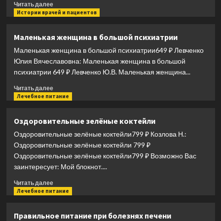
Прочитать
Читать далее
больше
Истории врачей и пациентов
о
Дежурство
Маленькая женщина в большой психиатрии
длиною
Маленькая женщина в большой психиатрии649 ₽ Левченко
в
жизнь.
Юлия Вячеславовна: Маленькая женщина в большой
103
психиатрии 649 ₽ Левченко Ю.В. Маленькая женщина...
истории
Прочитать
Читать далее
больше
Лечебное питание
о
Маленькая
Оздоровительные зелёные коктейли
женщина
Оздоровительные зелёные коктейли799 ₽ Козлова Н.:
в
большой
Оздоровительные зелёные коктейли 799 ₽
психиатрии
Оздоровительные зелёные коктейли799 ₽ Возможно Вас
заинтересует: Мой блокнот....
Прочитать
Читать далее
больше
Лечебное питание
о
Оздоровительные
Правильное питание при болезнях печени
зелёные