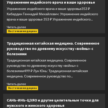
Упражнение индийского врача и ваше здоровье
практики
Упражнение индийского врача и ваше здоровье353 ₽
в
повседневной
Кибардин Геннадий Михайлович: Упражнение индийского
жизни.
врача и ваше здоровье 353 ₽ Упражнение индийского...
Возвращение
Прочитать
с
Читать далее
больше
Восточная медицина
горы
о
Цинчэн
Упражнение
Традиционная китайская медицина. Современное
индийского
руководство по древнему искусству «войны» с
врача
болезнями
и
ваше
Традиционная китайская медицина. Современное
здоровье
руководство по древнему искусству «войны» с
болезнями499 ₽ Лун Юнь: Традиционная китайская
медицина. Современное руководство по...
Прочитать
Читать далее
больше
Восточная медицина
о
Традиционная
САНЬ-ИНЬ-ЦЗЯО и другие целительные точки для
китайская
мужского и женского здоровья
медицина.