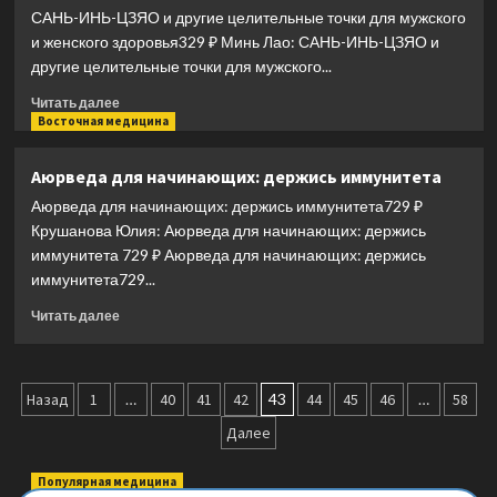
Современное
САНЬ-ИНЬ-ЦЗЯО и другие целительные точки для мужского
руководство
и женского здоровья329 ₽ Минь Лао: САНЬ-ИНЬ-ЦЗЯО и
по
другие целительные точки для мужского...
древнему
искусству
Прочитать
Читать далее
«войны»
больше
Восточная медицина
с
о
болезнями
САНЬ-
Аюрведа для начинающих: держись иммунитета
ИНЬ-
Аюрведа для начинающих: держись иммунитета729 ₽
ЦЗЯО
и
Крушанова Юлия: Аюрведа для начинающих: держись
другие
иммунитета 729 ₽ Аюрведа для начинающих: держись
целительные
иммунитета729...
точки
для
Прочитать
Читать далее
мужского
больше
и
о
женского
Аюрведа
Пагинация
здоровья
для
Назад
1
…
40
41
42
43
44
45
46
…
58
начинающих:
записей
Далее
держись
иммунитета
Популярная медицина