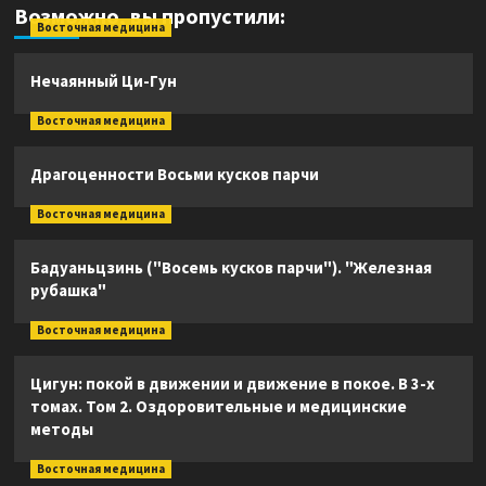
Возможно, вы пропустили:
Восточная медицина
Нечаянный Ци-Гун
Восточная медицина
Драгоценности Восьми кусков парчи
Восточная медицина
Бадуаньцзинь ("Восемь кусков парчи"). "Железная
рубашка"
Восточная медицина
Цигун: покой в движении и движение в покое. В 3-х
томах. Том 2. Оздоровительные и медицинские
методы
Восточная медицина