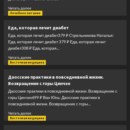
Конышева.
Прочитать
Как
Читать далее
больше
Лечебное питание
на
о
самом
Рак.
деле
Еда, которая лечит диабет
Лечение
нужно
Еда, которая лечит диабет379 ₽ Стрельникова Наталья:
с
питаться,
помощью
чтобы
Еда, которая лечит диабет 379 ₽ Еда, которая лечит
кетогенной
сохранить
диабет308 ₽ Еда, которая...
диеты
здоровье
Прочитать
Читать далее
больше
Восточная медицина
о
Еда,
Даосские практики в повседневной жизни.
которая
Возвращение с горы Цинчэн
лечит
диабет
Даосские практики в повседневной жизни. Возвращение с
горы Цинчэн699 ₽ Ван Юнь: Даосские практики в
повседневной жизни. Возвращение с горы...
Прочитать
Читать далее
больше
Восточная медицина
о
Даосские