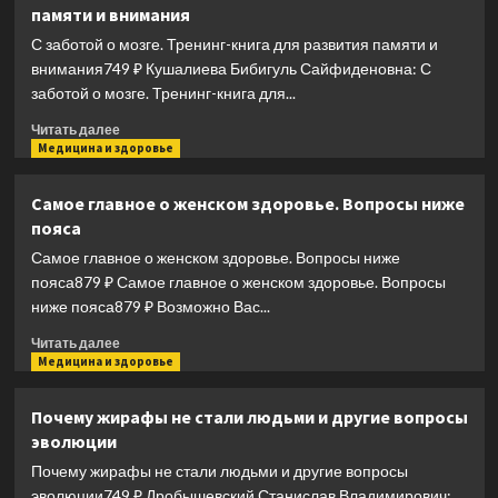
памяти и внимания
диете".
Научное
С заботой о мозге. Тренинг-книга для развития памяти и
открытие
внимания749 ₽ Кушалиева Бибигуль Сайфиденовна: С
о
заботой о мозге. Тренинг-книга для...
влиянии
жиров
Прочитать
Читать далее
на
больше
Медицина и здоровье
мышление,
о
физическую
С
Самое главное о женском здоровье. Вопросы ниже
активность
заботой
пояса
и
о
обмен
мозге.
Самое главное о женском здоровье. Вопросы ниже
веществ.
Тренинг-
пояса879 ₽ Самое главное о женском здоровье. Вопросы
2-
книга
ниже пояса879 ₽ Возможно Вас...
е
для
издание
развития
Прочитать
Читать далее
памяти
больше
Медицина и здоровье
и
о
внимания
Самое
Почему жирафы не стали людьми и другие вопросы
главное
эволюции
о
женском
Почему жирафы не стали людьми и другие вопросы
здоровье.
эволюции749 ₽ Дробышевский Станислав Владимирович: