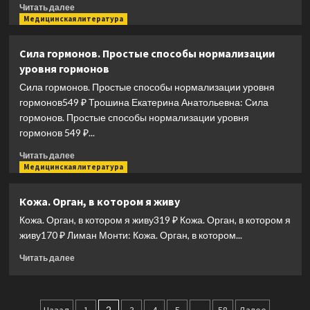
умирали
Прочитать
Читать далее
в
больше
Медицинская литература
Викторианскую
о
эпоху
Абсолютно
Сила гормонов. Простые способы нормализации
новый
уровня гормонов
мозг.
Как
Сила гормонов. Простые способы нормализации уровня
избавиться
гормонов549 ₽ Трошина Екатерина Анатольевна: Сила
от
гормонов. Простые способы нормализации уровня
тумана
гормонов 549 ₽...
в
голове,
Прочитать
Читать далее
обрести
больше
Медицинская литература
острый
о
ум
Сила
Кожа. Орган, в котором я живу
и
гормонов.
ясную
Кожа. Орган, в котором я живу319 ₽ Кожа. Орган, в котором я
Простые
память
способы
живу170 ₽ Лиман Монти: Кожа. Орган, в котором...
естественными
нормализации
методами
Прочитать
Читать далее
уровня
больше
гормонов
о
Кожа.
Орган,
2
…