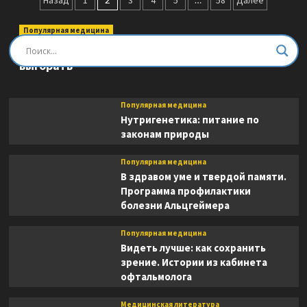
Пагинация
Назад
1
3
4
5
58
Далее
в
записей
котором
Популярная медицина
я
Быть врачом. Как помогать, развиваться и не
живу
выгорать
Популярная медицина
Нутригенетика: питание по
законам природы
Популярная медицина
В здравом уме и твердой памяти.
Программа профилактики
болезни Альцгеймера
Популярная медицина
Видеть лучше: как сохранить
зрение. Истории из кабинета
офтальмолога
Медицинская литература