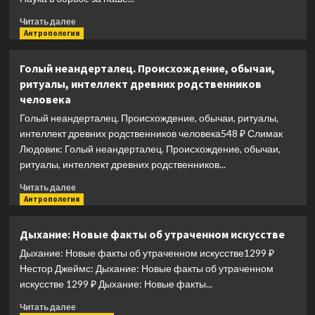
Прочитать
Читать далее
больше
Антропология
о
Смерть
Голый неандерталец. Происхождение, обычаи,
должна
ритуалы, интеллект древних родственников
умереть:
человека
Наука
в
Голый неандерталец. Происхождение, обычаи, ритуалы,
борьбе
интеллект древних родственников человека548 ₽ Слимак
за
Людовик: Голый неандерталец. Происхождение, обычаи,
наше
ритуалы, интеллект древних родственников...
бессмертие
(черная
Прочитать
Читать далее
обложка)
больше
Антропология
о
Голый
Дыхание: Новые факты об утраченном искусстве
неандерталец.
Дыхание: Новые факты об утраченном искусстве1299 ₽
Происхождение,
обычаи,
Нестор Джеймс: Дыхание: Новые факты об утраченном
ритуалы,
искусстве 1299 ₽ Дыхание: Новые факты...
интеллект
Прочитать
древних
Читать далее