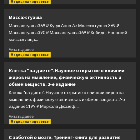
больше
Медицина и здоровье
родственников
о
человека
Дыхание:
Массаж гуаша
Новые
Массаж гуаша369 ₽ Кугук Анна А.: Массаж гуаша 369 ₽
факты
об
Массаж гуаша390 ₽ Массаж гуаша369 ₽ Кобидо. Японский
утраченном
массаж лица...
искусстве
Прочитать
Читать далее
больше
Медицина и здоровье
о
Массаж
Клетка "на диете". Научное открытие о влиянии
гуаша
жиров на мышление, физическую активность и
обмен веществ. 2-е издание
Клетка "на диете". Научное открытие о влиянии жиров на
мышление, физическую активность и обмен веществ. 2-е
издание1199 ₽ Меркола Джозеф:...
Прочитать
Читать далее
больше
Медицина и здоровье
о
Клетка
С заботой о мозге. Тренинг-книга для развития
"на