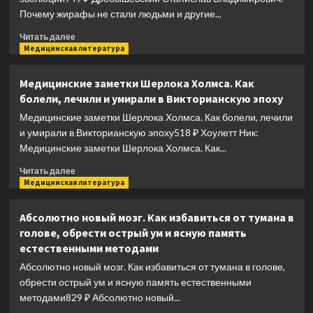
Вопросы
Почему жирафы не стали людьми и другие...
ниже
пояса
Прочитать
Читать далее
больше
Медицинская литература
о
Почему
Медицинские заметки Шерлока Холмса. Как
жирафы
болели, лечили и умирали в Викторианскую эпоху
не
стали
Медицинские заметки Шерлока Холмса. Как болели, лечили
людьми
и умирали в Викторианскую эпоху518 ₽ Хоулетт Ник:
и
Медицинские заметки Шерлока Холмса. Как...
другие
вопросы
Прочитать
Читать далее
эволюции
больше
Медицинская литература
о
Медицинские
Абсолютно новый мозг. Как избавиться от тумана в
заметки
голове, обрести острый ум и ясную память
Шерлока
естественными методами
Холмса.
Как
Абсолютно новый мозг. Как избавиться от тумана в голове,
болели,
обрести острый ум и ясную память естественными
лечили
методами829 ₽ Абсолютно новый...
и