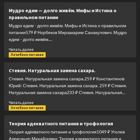
о
М.
Еда,
(Диля)
Мудро едим — долго живём. Мифы и Истина о
которая
правильном питании
лечит
склероз
Мудро едим - долго живём. Мифы и Истина о правильном
и
питании579 ₽ Норбеков Мирзакарим Санакулович: Мудро
возвращает
едим - долго живём....
память
Прочитать
Читать далее
больше
Лечебное питание
о
Мудро
Стевия. Натуральная замена сахара.
едим
Стевия. Натуральная замена сахара.259 ₽ Константинов
—
долго
Юрий: Стевия. Натуральная замена сахара. 259 ₽ Стевия.
живём.
Натуральная замена сахара233 ₽ Стевия. Натуральная...
Мифы
Прочитать
и
Читать далее
больше
Лечебное питание
Истина
о
о
Стевия.
правильном
Теория адекватного питания и трофология
Натуральная
питании
Теория адекватного питания и трофология1049 ₽ Уголев
замена
сахара.
Александр Михайлович: Теория адекватного питания и