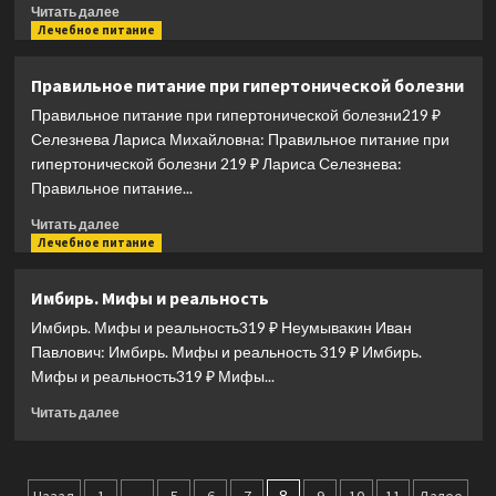
и
Прочитать
Читать далее
вреде
больше
Лечебное питание
витаминов
о
(Уберхубер)
Лечебная
Правильное питание при гипертонической болезни
хурма.
Правильное питание при гипертонической болезни219 ₽
От
гипертонии,
Селезнева Лариса Михайловна: Правильное питание при
онкологии,
гипертонической болезни 219 ₽ Лариса Селезнева:
анемии,
Правильное питание...
простуды,
снижения
Прочитать
Читать далее
иммунитета…
больше
Лечебное питание
о
Правильное
Имбирь. Мифы и реальность
питание
Имбирь. Мифы и реальность319 ₽ Неумывакин Иван
при
гипертонической
Павлович: Имбирь. Мифы и реальность 319 ₽ Имбирь.
болезни
Мифы и реальность319 ₽ Мифы...
Прочитать
Читать далее
больше
о
Имбирь.
Мифы
…
8