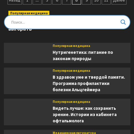
Пагинация
Назад
1
5
6
7
9
10
11
Далее
и
записей
реальность
Популярная медицина
Быть врачом. Как помогать, развиваться и не
выгорать
Популярная медицина
Нутригенетика: питание по
законам природы
Популярная медицина
В здравом уме и твердой памяти.
Программа профилактики
болезни Альцгеймера
Популярная медицина
Видеть лучше: как сохранить
зрение. Истории из кабинета
офтальмолога
Медицинская литература