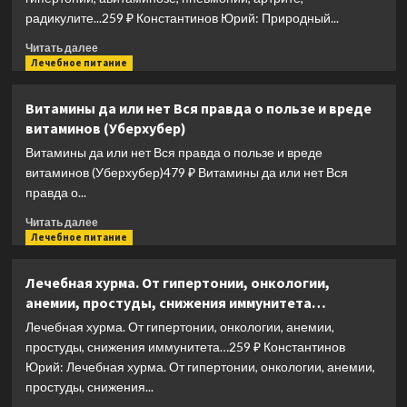
душевно,
радикулите...259 ₽ Константинов Юрий: Природный...
целебно
Прочитать
Читать далее
больше
Лечебное питание
о
Природный
Витамины да или нет Вся правда о пользе и вреде
целитель
витаминов (Уберхубер)
барбарис.
При
Витамины да или нет Вся правда о пользе и вреде
болезнях
витаминов (Уберхубер)479 ₽ Витамины да или нет Вся
сердца,
правда о...
почек,
печени,
Прочитать
Читать далее
туберкулёзе,
больше
Лечебное питание
ревматизме,
о
геморрое,
Витамины
Лечебная хурма. От гипертонии, онкологии,
гипертонии,
да
анемии, простуды, снижения иммунитета…
авитаминозе,
или
пневмонии,
нет
Лечебная хурма. От гипертонии, онкологии, анемии,
артрите,
Вся
простуды, снижения иммунитета…259 ₽ Константинов
радикулите…
правда
Юрий: Лечебная хурма. От гипертонии, онкологии, анемии,
о
простуды, снижения...
пользе