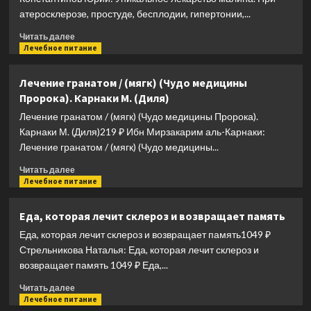
атеросклерозе, простуде, бесплодии, гипертонии,...
Прочитать
Читать далее
больше
Лечебное питание
о
Уникальное
Лечение гранатом / (мягк) (Чудо медицины
лекарство
Пророка). Карнаки М. (Диля)
малина.
При
Лечение гранатом / (мягк) (Чудо медицины Пророка).
атеросклерозе,
Карнаки М. (Диля)219 ₽ Ибн Мирзакарим аль-Карнаки:
простуде,
Лечение гранатом / (мягк) (Чудо медицины...
бесплодии,
гипертонии,
Прочитать
Читать далее
ожирении…
больше
Лечебное питание
о
Лечение
Еда, которая лечит склероз и возвращает память
гранатом
Еда, которая лечит склероз и возвращает память1049 ₽
/
(мягк)
Стрельникова Наталья: Еда, которая лечит склероз и
(Чудо
возвращает память 1049 ₽ Еда,...
медицины
Прочитать
Пророка).
Читать далее
больше
Лечебное питание
Карнаки