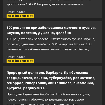
трофология 1049 ₽ Теория адекватного питания и...
Прочитать
Читать далее
больше
Лечебное питание
о
Теория
100 рецептов при заболеваниях желчного пузыря.
адекватного
Вкусно, полезно, душевно, целебно
питания
и
100 рецептов при заболеваниях желчного пузыря. Вкусно,
трофология
полезно, душевно, целебно259 ₽ Вечерская Ирина: 100
рецептов при заболеваниях желчного пузыря. Вкусно,...
Прочитать
Читать далее
больше
Лечебное питание
о
100
Природный целитель барбарис. При болезнях
рецептов
сердца, почек, печени, туберкулёзе, ревматизме,
при
геморрое, гипертонии, авитаминозе, пневмонии,
заболеваниях
артрите, радикулите…
желчного
пузыря.
Природный целитель барбарис. При болезнях сердца,
Вкусно,
почек, печени, туберкулёзе, ревматизме, геморрое,
полезно,
гипертонии, авитаминозе, пневмонии, артрите,