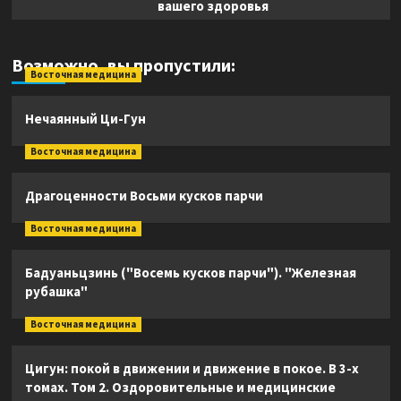
вашего здоровья
Возможно, вы пропустили:
Восточная медицина
Нечаянный Ци-Гун
Восточная медицина
Драгоценности Восьми кусков парчи
Восточная медицина
Бадуаньцзинь ("Восемь кусков парчи"). "Железная
рубашка"
Восточная медицина
Цигун: покой в движении и движение в покое. В 3-х
томах. Том 2. Оздоровительные и медицинские