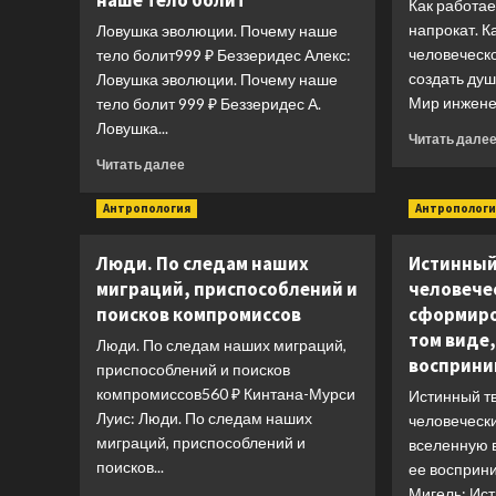
наше тело болит
Как работае
напрокат. К
Ловушка эволюции. Почему наше
человеческ
тело болит999 ₽ Беззеридес Алекс:
создать ду
Ловушка эволюции. Почему наше
Мир инженер
тело болит 999 ₽ Беззеридес А.
Ловушка...
Читать дале
Прочитать
Читать далее
больше
о
Антропология
Антропологи
Ловушка
эволюции.
Люди. По следам наших
Истинный 
Почему
миграций, приспособлений и
человече
наше
тело
поисков компромиссов
сформиро
болит
том виде,
Люди. По следам наших миграций,
восприни
приспособлений и поисков
компромиссов560 ₽ Кинтана-Мурси
Истинный тв
Луис: Люди. По следам наших
человеческ
миграций, приспособлений и
вселенную в
поисков...
ее восприн
Мигель: Ист