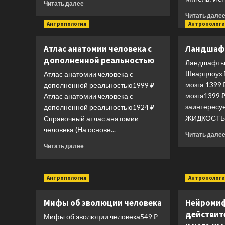
Прочитать
Читать далее
больше
Читать дале
о
Антропология
Антропологи
Люди.
По
Атлас анатомии человека с
Ландшаф
следам
дополненной реальностью
наших
Ландшафты 
миграций,
Шварцлоуз 
Атлас анатомии человека с
приспособлений
мозга 1399
дополненной реальностью1999 ₽
и
мозга1399 
Атлас анатомии человека с
поисков
заинтересу
дополненной реальностью1924 ₽
компромиссов
ЖИДКОСТЬ 
Справочный атлас анатомии
человека (На основе...
Читать дале
Прочитать
Читать далее
больше
о
Атлас
Антропология
Антропологи
анатомии
человека
Мифы об эволюции человека
Нейромиф
с
дополненной
действите
Мифы об эволюции человека549 ₽
реальностью