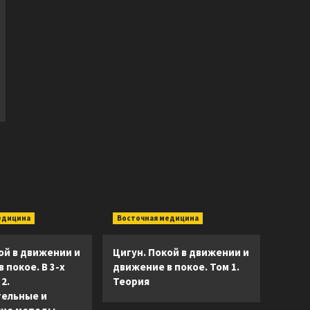
едицина
Восточная медицина
ой в движении и
Цигун. Покой в движении и
 покое. В 3-х
движение в покое. Том 1.
2.
Теория
ельные и