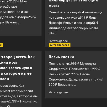
миллиарда лет эволюции
т мозг2199 ₽ Мозг
мозга
ак работает
ое мышление и как
Умный и сознающий. 4 миллиарда
шу для компьютера259 ₽
лет эволюции мозга849 ₽ Леду
а Шухова....
Джозеф: Умный и сознающий. 4
миллиарда лет эволюции мозга
Прочитать
е
849...
больше
о
Прочитать
Читать далее
Как
больше
я
Антропология
работает
о
мозг
Умный
творец всего. Как
Песнь клетки
и
ский мозг
сознающий.
Песнь клетки1999 ₽ Мукерджи
вал вселенную в
4
Сиддхартха: Песнь клетки 1999 ₽
миллиарда
 в котором мы ее
Песнь клетки1999 ₽ Песнь
лет
маем
Сорокопута. Да здравствует принц!
эволюции
920 ₽ Возможно...
орец всего. Как
мозга
ий мозг сформировал
Прочитать
Читать далее
 том виде, в котором мы
больше
о
имаем1799 ₽ Николелис
Песнь
инный...