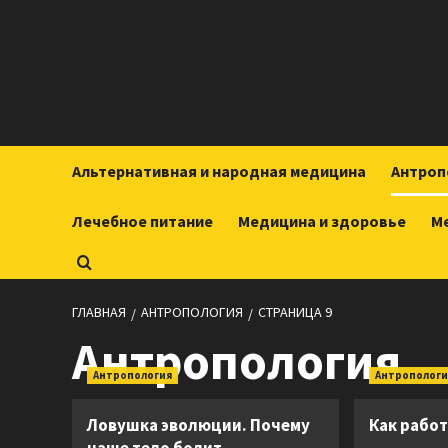
Перейти
к
содержимому
Альтернативная и народная медицина
Антроп
Лечебное питание
Медицина и здоровье
М
ГЛАВНАЯ
АНТРОПОЛОГИЯ
СТРАНИЦА 9
Антропология
Антропология
Антропологи
Ловушка эволюции. Почему
Как работ