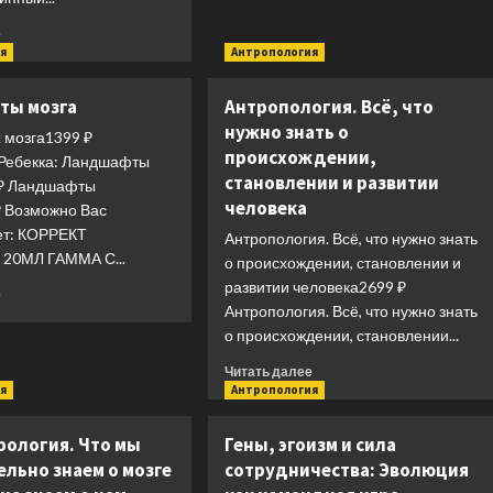
клетки
Прочитать
е
больше
я
Антропология
о
Истинный
ты мозга
Антропология. Всё, что
творец
нужно знать о
всего.
мозга1399 ₽
происхождении,
Как
Ребекка: Ландшафты
человеческий
становлении и развитии
 ₽ Ландшафты
мозг
человека
₽ Возможно Вас
сформировал
ет: КОРРЕКТ
Антропология. Всё, что нужно знать
вселенную
20МЛ ГАММА С...
в
о происхождении, становлении и
том
развитии человека2699 ₽
Прочитать
е
виде,
Антропология. Всё, что нужно знать
больше
в
о
о происхождении, становлении...
котором
Ландшафты
мы
Прочитать
Читать далее
мозга
ее
больше
я
Антропология
воспринимаем
о
Антропология.
ология. Что мы
Гены, эгоизм и сила
Всё,
льно знаем о мозге
сотрудничества: Эволюция
что