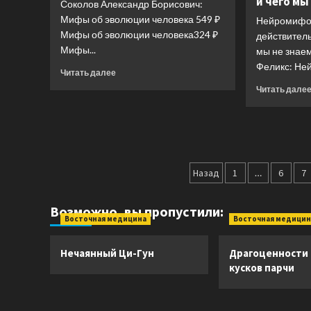
и чего мы
Соколов Александр Борисович:
Мифы об эволюции человека 549 ₽
Нейромифол
Мифы об эволюции человека324 ₽
действитель
Мифы...
мы не знае
Феликс: Ней
Прочитать
Читать далее
больше
Читать дале
о
Мифы
об
эволюции
человека
Пагинация
Назад
1
…
6
7
записей
Возможно, вы пропустили:
Восточная медицина
Восточная медицин
Нечаянный Ци-Гун
Драгоценности
кусков парчи