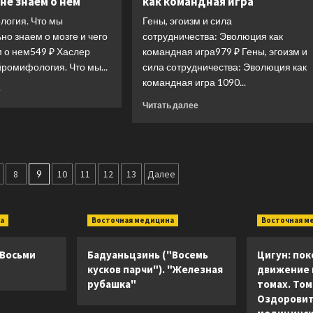
 не знаем о нем
как командная игра
нужно
знать
огия. Что мы
Гены, эгоизм и сила
о
но знаем о мозге и чего
сотрудничества: Эволюция как
происхождении,
м о нем549 ₽ Хаслер
командная игра979 ₽ Гены, эгоизм и
становлении
ромифология. Что мы...
сила сотрудничества: Эволюция как
и
развитии
командная игра 1090...
Прочитать
е
человека
больше
Прочитать
Читать далее
о
больше
Нейромифология.
о
Что
Гены,
мы
эгоизм
действительно
и
8
9
10
11
12
13
Далее
знаем
сила
о
сотрудничества:
мозге
Эволюция
а
и
Восточная медицина
Восточная м
как
чего
командная
мы
игра
 Восьми
Бадуаньцзинь ("Восемь
Цигун: пок
не
кусков парчи"). "Железная
движение в
знаем
рубашка"
томах. Том 
о
Оздоровит
нем