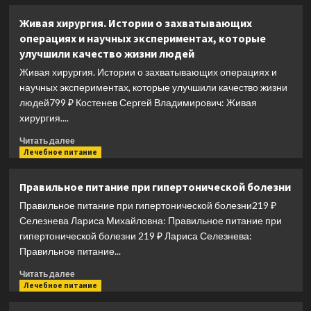
о
Между
Живая хирургия. Истории о захватывающих
жизнями:
операциях и научных экспериментах, которые
Судмедэксперт
улучшили качество жизни людей
о
людях
Живая хирургия. Истории о захватывающих операциях и
и
научных экспериментах, которые улучшили качество жизни
профессии
людей799 ₽ Костенев Сергей Владимирович: Живая
хирургия....
Прочитать
Читать далее
больше
Лечебное питание
о
Живая
Правильное питание при гипертонической болезни
хирургия.
Правильное питание при гипертонической болезни219 ₽
Истории
о
Селезнева Лариса Михайловна: Правильное питание при
захватывающих
гипертонической болезни 219 ₽ Лариса Селезнева:
операциях
Правильное питание...
и
научных
Прочитать
Читать далее
экспериментах,
больше
Лечебное питание
которые
о
улучшили